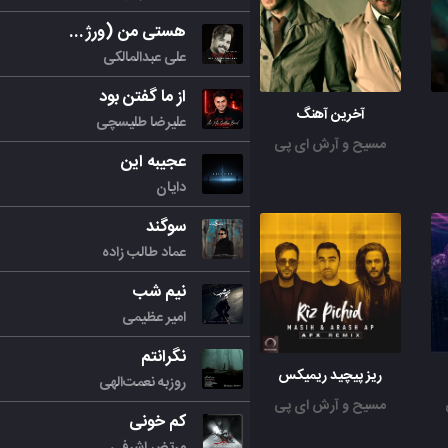
هستی من (ورژن جدید)
علی عبدالمالکی
از ما گفتن بود
آخرین آهنگ
علیرضا طلیسچی
مسیح و آرش ای پی
عجیبه این
دایان
سوگند
عماد طالب زاده
نیم شب
امیر عظیمی
نگرانتم
ریز پیچید ریمیکس
روزبه نعمت‌الهی
مسیح و آرش ای پی
کم خونی
مرتض اشرفی