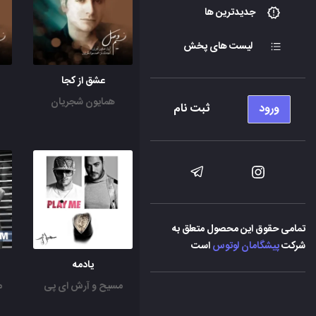
جدیدترین ها
لیست های پخش
عشق از کجا
همایون شجریان
ورود
ثبت نام
تمامی حقوق این محصول متعلق به
شرکت
پیشگامان لوتوس
است
یادمه
مسیح و آرش ای پی
م