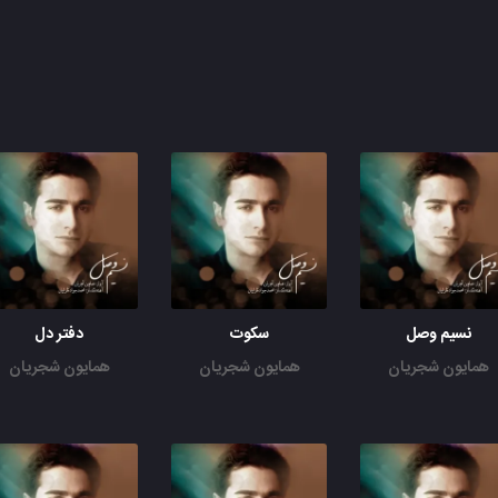
نسیم وصل
سکوت
دفتر دل
همایون شجریان
همایون شجریان
همایون شجریان