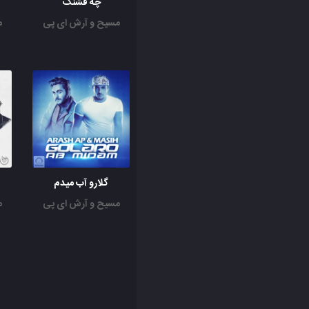
چه قشنگ
مسیح و آرش ای پی
م
گلارو آب میدم
مسیح و آرش ای پی
م