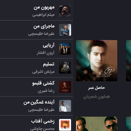
مهربون من
میثم ابراهیمی
ماجرای من
علیرضا طلیسچی
آریایی
آرون افشار
تسلیم
مرتض اشرفی
کشتی قلبمو
حاصل عمر
رضا شیری
همایون شجریان
آینده غمگین من
علیرضا طلیسچی
زخمی آفتاب
محسن چاوشی