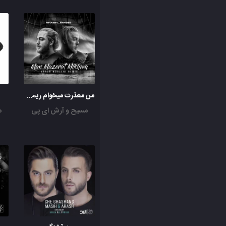
من معذرت میخوام ریمیکس
مسیح و آرش ای پی
م