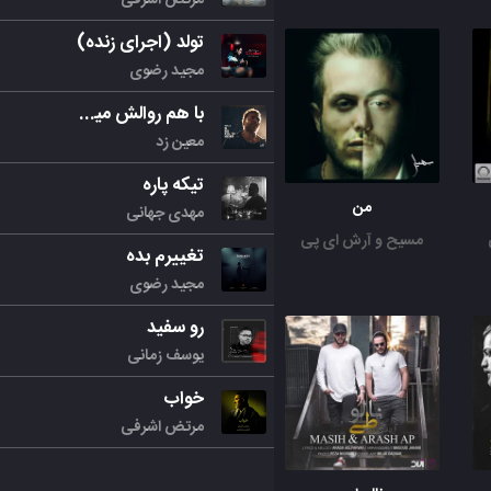
تولد (اجرای زنده)
مجید رضوی
با هم روالش میکنیم
معین زد
تیکه پاره
من
مهدی جهانی
مسیح و آرش ای پی
تغییرم بده
مجید رضوی
رو سفید
یوسف زمانی
خواب
مرتض اشرفی