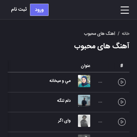
ثبت نام
ورود
خانه
/
آهنگ های محبوب
آهنگ های محبوب
#
عنوان
هنرم
مي و ميخانه
سحر
دلم تنگه
علی 
وای اگر
عرف