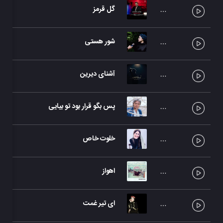
گل قرمز
آصف
شور هستی
سحر
آشنای دیرین
میل
پس بگو قرار بود تو بیایی
خسر
خلوت خاص
سحر
اهواز
ماک
ای تیر غمت
سحر