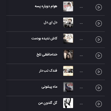
هوام دوباره پسه
محس
دل ای دل
محس
کاش ندیده بودمت
محس
خداحافظی تلخ
محس
فندک تب دار
محس
ماه پیشونی
محس
گل گلدون من
سیمی