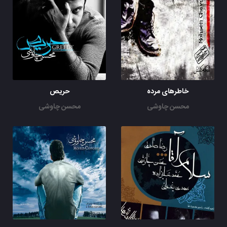
ای گل بهارم، دشت لاله زارم
قلب داغدارم، سنگ بی مزارم
درد موندگارم، روز ناگوارم
زخم بی شمارم، زهر روزگارم
خاطرهای مرده
حریص
محسن چاوشی
محسن چاوشی