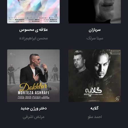
سربازان
علاقه ی محسوس
سینا سرلک
محسن ابراهیم‌زاده
گلایه
دختر ورژن جدید
احمد سلو
مرتض اشرفی