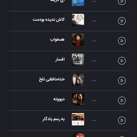
ای دریغا
کاش ندیده بودمت
همخواب
افسار
خداحافظی تلخ
دیوونه
به رسم یادگار