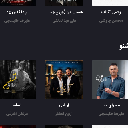
زخمی آفتاب
هستی من (ورژن جدید)
از ما گفتن بود
محسن چاوشی
علی عبدالمالکی
علیرضا طلیسچی
نو
ماجرای من
آریایی
تسلیم
علیرضا طلیسچی
آرون افشار
مرتض اشرفی