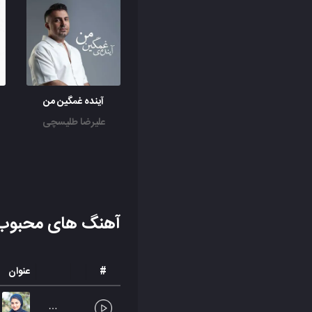
آینده غمگین من
علیرضا طلیسچی
آهنگ های محبوب
#
عنوان