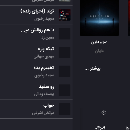
تولد (اجرای زنده)
مجید رضوی
با هم روالش میکنیم
معین زد
عجیبه این
تیکه پاره
دایان
مهدی جهانی
تغییرم بده
بیشتر ...
مجید رضوی
رو سفید
یوسف زمانی
خواب
مرتض اشرفی
ها
09
:
04