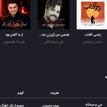
زخمی آفتاب
هستی من (ورژن جدید)
از ما گفتن بود
محسن چاوشی
علی عبدالمالکی
علیرضا طلیسچی
هنرمند
آلبوم
مي و ميخانه
سحر محمدی
مجموع تک آهنگ 