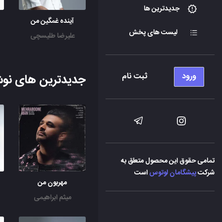
جدیدترین ها
آینده غمگین من
لیست های پخش
علیرضا طلیسچی
ورود
ثبت نام
جدیدترین های نوش
تمامی حقوق این محصول متعلق به
شرکت
پیشگامان لوتوس
است
مهربون من
میثم ابراهیمی