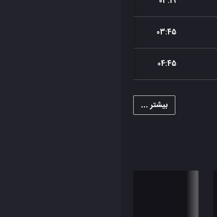
03
:
19
03
:
45
04
:
45
بیشتر ...