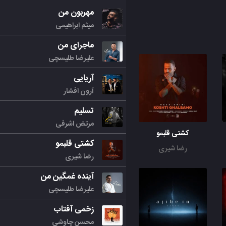
مهربون من
میثم ابراهیمی
ماجرای من
علیرضا طلیسچی
آریایی
آرون افشار
تسلیم
مرتض اشرفی
کشتی قلبمو
کشتی قلبمو
رضا شیری
رضا شیری
آینده غمگین من
علیرضا طلیسچی
زخمی آفتاب
محسن چاوشی