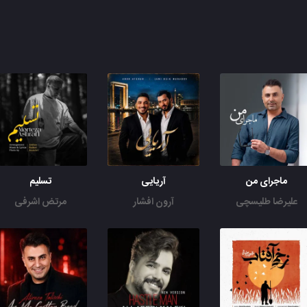
ماجرای من
آریایی
تسلیم
علیرضا طلیسچی
آرون افشار
مرتض اشرفی