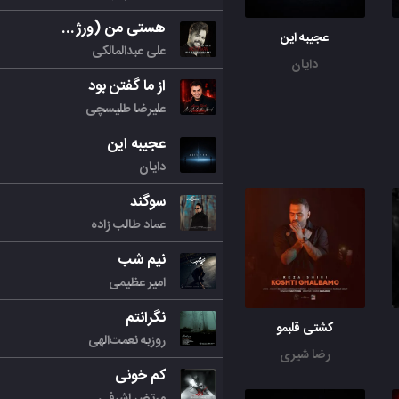
هستی من (ورژن جدید)
عجیبه این
علی عبدالمالکی
دایان
از ما گفتن بود
علیرضا طلیسچی
عجیبه این
دایان
سوگند
عماد طالب زاده
نیم شب
امیر عظیمی
نگرانتم
کشتی قلبمو
روزبه نعمت‌الهی
رضا شیری
کم خونی
مرتض اشرفی