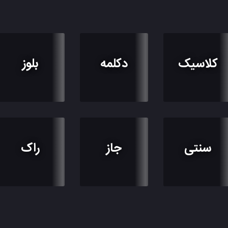
کلاسیک
دکلمه
بلوز
سنتی
جاز
راک