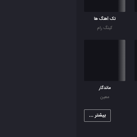
تک آهنگ ها
کینگ رام
ماندگار
معین
بیشتر ...