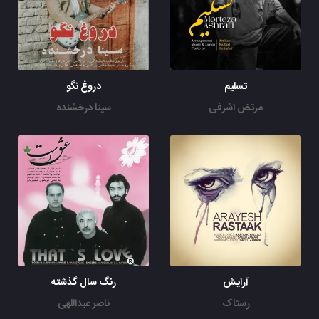
تسلیم
دروغ نگو
مرتض اشرفی
سینا درخشنده
آرایش
رنگ سال گذشته
رستاک
ناصر عبداللهی