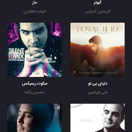
کبوتر
مار
فریدون آسرایی
شهاب مظفری
دنیای بی تو
سکوت ریمیکس
علی لهراسبی
محسن یگانه