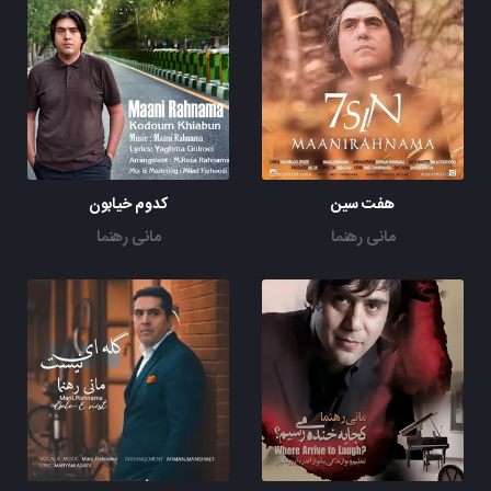
هفت سین
کدوم خیابون
مانی رهنما
مانی رهنما