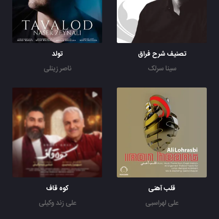
تصنیف شرح فراق
تولد
سینا سرلک
ناصر زینلی
قلب آهنی
کوه قاف
علی لهراسبی
علی زند وکیلی