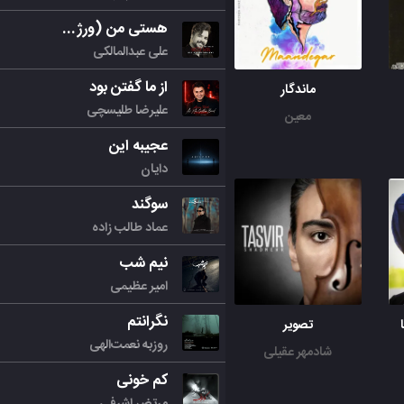
هستی من (ورژن جدید)
علی عبدالمالکی
از ما گفتن بود
ماندگار
علیرضا طلیسچی
معین
عجیبه این
دایان
سوگند
عماد طالب زاده
نیم شب
امیر عظیمی
نگرانتم
تصویر
روزبه نعمت‌الهی
شادمهر عقیلی
کم خونی
مرتض اشرفی