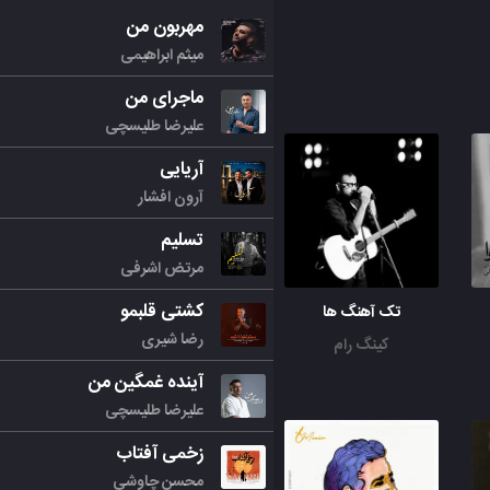
مهربون من
میثم ابراهیمی
ماجرای من
علیرضا طلیسچی
آریایی
آرون افشار
تسلیم
مرتض اشرفی
کشتی قلبمو
تک آهنگ ها
رضا شیری
کینگ رام
آینده غمگین من
علیرضا طلیسچی
زخمی آفتاب
محسن چاوشی