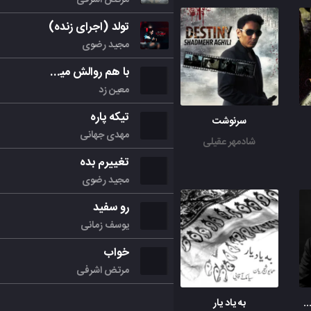
تولد (اجرای زنده)
مجید رضوی
با هم روالش میکنیم
معین زد
تیکه پاره
سرنوشت
مهدی جهانی
شادمهر عقیلی
تغییرم بده
مجید رضوی
رو سفید
یوسف زمانی
خواب
مرتض اشرفی
زمه های یک شب سی ساله ای
به یاد یار