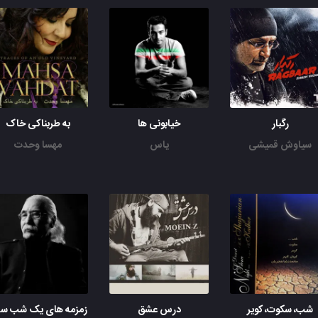
رگبار
خیابونی ها
به طربناکی خاک
سیاوش قمیشی
یاس
مهسا وحدت
شب، سکوت، کویر
درس عشق
زم