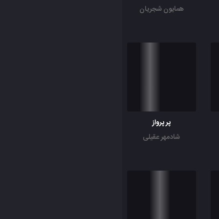
همایون شجریان
پر پرواز
شادمهر عقیلی