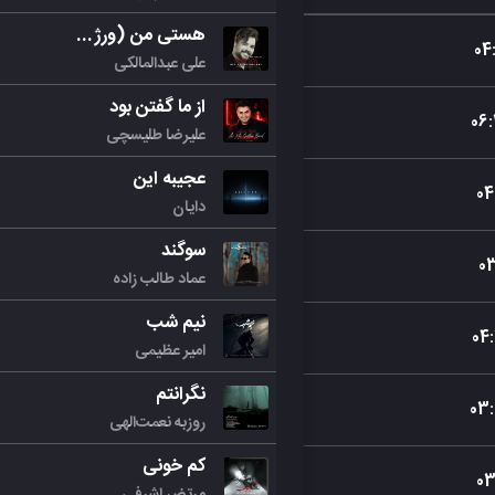
هستی من (ورژن جدید)
04
علی عبدالمالکی
از ما گفتن بود
06
:
علیرضا طلیسچی
عجیبه این
04
دایان
سوگند
0
عماد طالب زاده
نیم شب
04
:
امیر عظیمی
نگرانتم
03
:
روزبه نعمت‌الهی
کم خونی
0
مرتض اشرفی