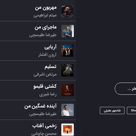
مهربون من
میثم ابراهیمی
ماجرای من
علیرضا طلیسچی
آریایی
آرون افشار
تسلیم
مرتض اشرفی
کشتی قلبمو
ر ...
رضا شیری
آینده غمگین من
Sh
شادمهر عقیلی
علیرضا طلیسچی
زخمی آفتاب
محسن چاوشی