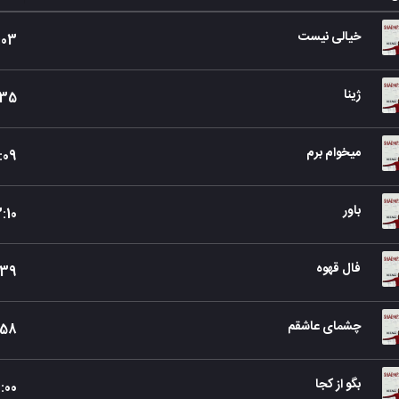
خیالی نیست
:
03
ژینا
35
میخوام برم
:
09
باور
3
:
10
فال قهوه
39
چشمای عاشقم
58
بگو از کجا
3
:
00