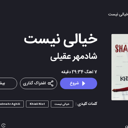
 خیالی نیست
خیالی نیست
شادمهر عقیلی
7
آهنگ
29:34
دقیقه
شروع
اشتراک گذاری
بیشت
کلمات کلیدی :
خیالی نیست
Khiali Nist
admehr Aghili
ن