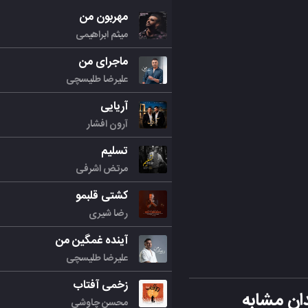
مهربون من
میثم ابراهیمی
ماجرای من
علیرضا طلیسچی
آریایی
آرون افشار
تسلیم
مرتض اشرفی
کشتی قلبمو
رضا شیری
آینده غمگین من
علیرضا طلیسچی
زخمی آفتاب
ان مشابه
محسن چاوشی