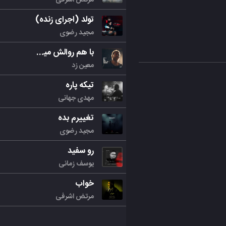
تولد (اجرای زنده)
مجید رضوی
با هم روالش میکنیم
معین زد
تیکه پاره
مهدی جهانی
تغییرم بده
مجید رضوی
رو سفید
یوسف زمانی
خواب
مرتض اشرفی