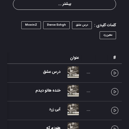
بیشتر ...
کلمات کلیدی :
درس عشق
Darse Eshgh
MoeinZ
معین زد
#
عنوان
درس عشق
خنده هاتو دیدم
آبی زرد
هنوزم که