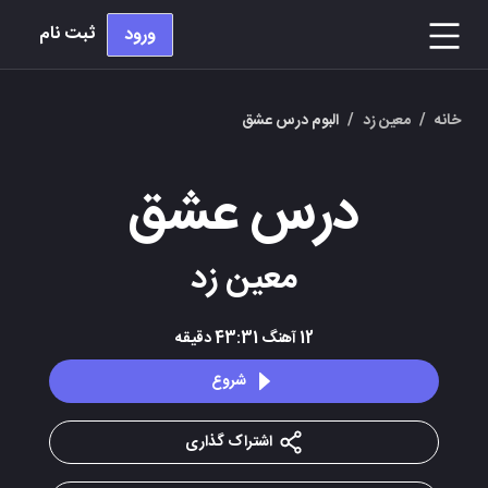
ثبت نام
ورود
خانه
/
معین زد
/
البوم درس عشق
درس عشق
معین زد
12
آهنگ
43:31
دقیقه
شروع
اشتراک گذاری