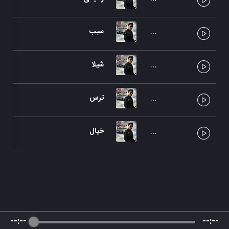
سبب
شیلا
ترس
خیال
--:--
--:--