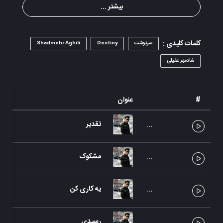
بیشتر ...
کلمات کلیدی :
سرنوشت
Destiny
Shadmehr Aghili
شادمهر عقیلی
#
عنوان
تقدیر
مشکوک
یه کاری کن
رسیدی