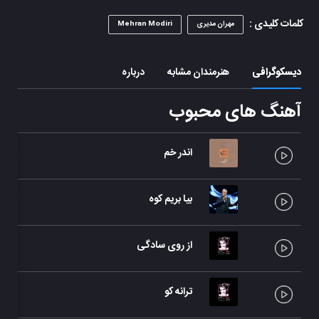
کلمات کلیدی :
مهران مدیری
Mehran Modiri
دیسکوگرافی
هنرمندان مشابه
درباره
آهنگ های محبوب
اندر خم
تک آ
بیا بریم کوه
تک آ
از روی سادگی
از ر
ترانه کو
از ر