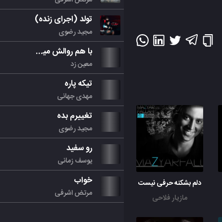
تولد (اجرای زنده)
مجید رضوی
با هم روالش میکنیم
معین زد
تیکه پاره
مهدی جهانی
تغییرم بده
مجید رضوی
رو سفید
یوسف زمانی
خواب
دلم بشکنه حرفی نیست
مرتض اشرفی
مازیار فلاحی