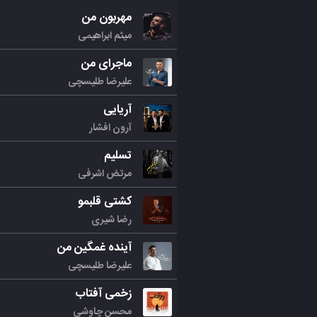
مهربون من
میثم ابراهیمی
ماجرای من
علیرضا طلیسچی
آریایی
آرون افشار
تسلیم
مرتض اشرفی
کشتی قلبمو
رضا شیری
آینده غمگین من
علیرضا طلیسچی
زخمی آفتاب
محسن چاوشی