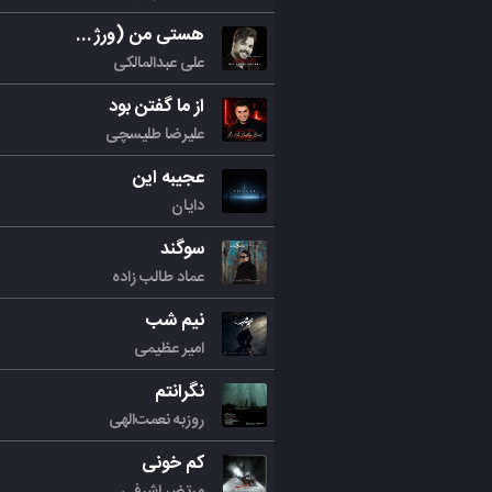
هستی من (ورژن جدید)
علی عبدالمالکی
از ما گفتن بود
علیرضا طلیسچی
عجیبه این
دایان
سوگند
عماد طالب زاده
نیم شب
امیر عظیمی
نگرانتم
روزبه نعمت‌الهی
کم خونی
مرتض اشرفی