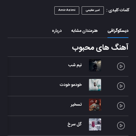
کلمات کلیدی :
امیر عظیمی
Amir Azimi
دیسکوگرافی
هنرمندان مشابه
درباره
آهنگ های محبوب
نیم شب
تک آ
خودمو خودت
تک آ
تسخیر
تک آ
گل سرخ
تک آ