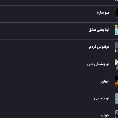
منو سازم
اینا یعنی عشق
فراموش کردم
تو چشمای منی
تهران
تو اینجایی
خواب