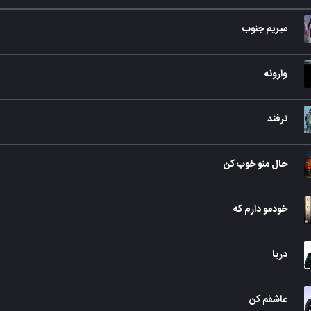
میریم جنوب
وارونه
ترفند
حال منو خوب کن
خودمو دارم که
دریا
عاشقم کن