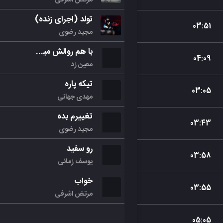
تولد (اجرای زنده)
03
:
51
مجید رضوی
با هم روالش میکنیم
04
:
09
معین زد
تیکه پاره
03
:
05
مهدی جهانی
تغییرم بده
03
:
43
مجید رضوی
رو سفید
03
:
58
یوسف زمانی
خواب
03
:
55
مرتض اشرفی
05
:
05