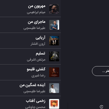
مهربون من
میثم ابراهیمی
ماجرای من
علیرضا طلیسچی
آریایی
آرون افشار
تسلیم
مرتض اشرفی
کشتی قلبمو
ر ...
رضا شیری
آینده غمگین من
علیرضا طلیسچی
زخمی آفتاب
محسن چاوشی