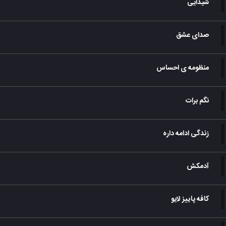
شیدایی
صدای عشق
منظومه ی احساس
نگم برات
زندگی ادامه داره
آدمکش
کافه پاییز لایو