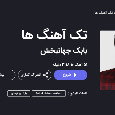
م تک آهنگ ها
تک آهنگ ها
بابک جهانبخش
51
آهنگ
3:18:10
دقیقه
شروع
اشتراک گذاری
بیشت
کلمات کلیدی :
Babak Jahanbakhsh
بابک جهانبخش