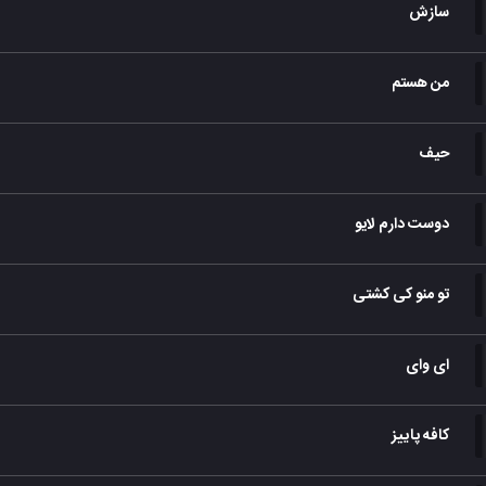
سازش
من هستم
حیف
دوست دارم لایو
تو منو کی کشتی
ای وای
کافه پاییز