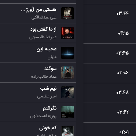
هستی من (ورژن جدید)
03
:
44
علی عبدالمالکی
از ما گفتن بود
04
:
15
علیرضا طلیسچی
عجیبه این
03
:
45
دایان
سوگند
03
:
06
عماد طالب زاده
نیم شب
03
:
48
امیر عظیمی
نگرانتم
03
:
22
روزبه نعمت‌الهی
کم خونی
02
:
01
مرتض اشرفی