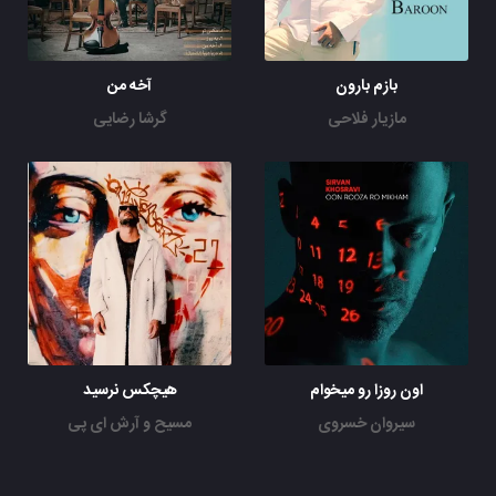
بازم بارون
آخه من
مازیار فلاحی
گرشا رضایی
اون روزا رو میخوام
هیچکس نرسید
سیروان خسروی
مسیح و آرش ای پی