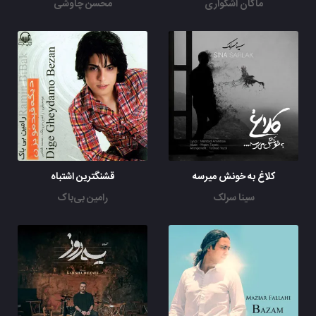
ماکان اشگواری
محسن چاوشی
کلاغ به خونش میر‌‌سه
قشنگترین اشتباه
سینا سرلک
رامین بی‌باک