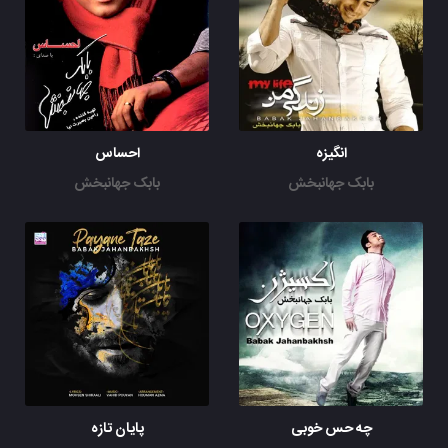
انگیزه
احساس
بابک جهانبخش
بابک جهانبخش
چه حس خوبی
پایان تازه