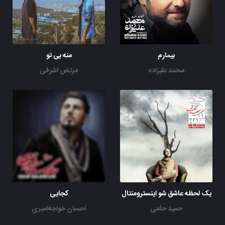
بیمارم
منه بی تو
محمد علیزاده
مرتض اشرفی
یک لحظه عاشق شو اینسترومنتال
کجایی
حمید حامی
احسان خواجه‌امیری