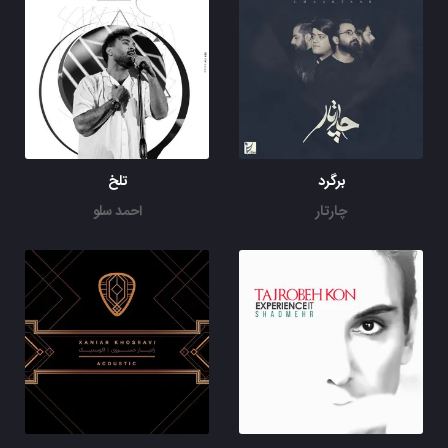
برگرد
تلخ
چارتار
احمد سلو