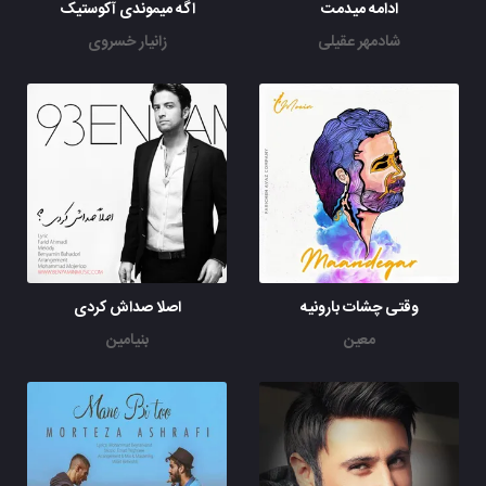
ادامه میدمت
اگه میموندی آکوستیک
شادمهر عقیلی
زانیار خسروی
وقتی چشات بارونیه
اصلا صداش کردی
معین
بنیامین