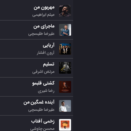
مهربون من
میثم ابراهیمی
ماجرای من
علیرضا طلیسچی
آریایی
آرون افشار
تسلیم
مرتض اشرفی
کشتی قلبمو
رضا شیری
آینده غمگین من
علیرضا طلیسچی
زخمی آفتاب
محسن چاوشی