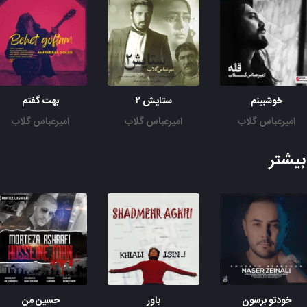
خوشبینم
ستایش ۲
بهت گفتم
امیرعباس گلاب
امیرعباس گلاب
امیرعباس گلاب
یشتر
خودتو برسون
باور
حسین من