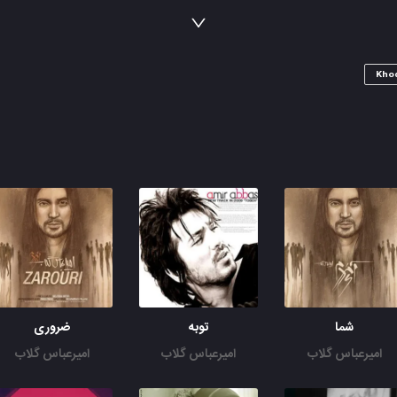
ولی وقتی میای میبینی مو حالی ندارم
یه روز میرسه که قلب تو از ریشه جدا شد
ولی دیره عزیز دیره عزیز بیا با صفا شو
رو تختی دم بختی ولی هر حالی که هستی
Kho
بیا ما برقص با ما بخون با ما رها شو
وقتی جوونیت بگذره کیف نکنی تو باختی
وقتی یه لبخند نزنی از خواب پاشی تو باختی
وقتی بالا پایین زندگی برات عوض‌ شد
اگه زمین خوردی و زود پا نشدی تو باختی
باید بتونی تو دلت خیلیارو ببخشی
بذار بگن دیوونه ای باید دیوونه تر شی
تو مثل یه ستاره ی دنباله دار میمونی
هر گوشه ای از آسمون که باشی میدرخشی
بانو جان فرفری موی غزل ساز منی
بانو جان عشق خاموش غزل های منی
شما
توبه
ضروری
امیرعباس گلاب
امیرعباس گلاب
امیرعباس گلاب