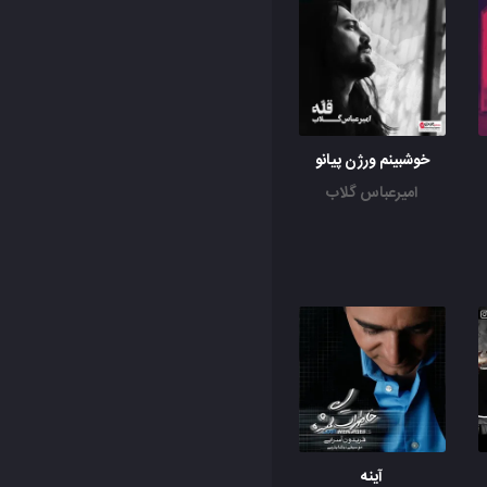
خوشبینم ورژن پیانو
امیرعباس گلاب
آینه