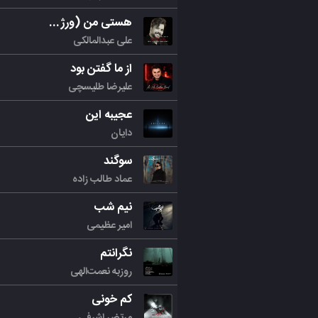
هستی من (ورژن جدید)
علی عبدالمالکی
از ما گفتن بود
علیرضا طلیسچی
عجیبه این
دایان
سوگند
عماد طالب زاده
نیم شب
امیر عظیمی
نگرانتم
روزبه نعمت‌الهی
کم خونی
مرتض اشرفی