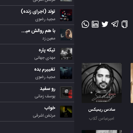
تولد (اجرای زنده)
مجید رضوی
با هم روالش میکنیم
معین زد
تیکه پاره
مهدی جهانی
تغییرم بده
مجید رضوی
رو سفید
یوسف زمانی
خواب
سادس ریمیکس
مرتض اشرفی
امیرعباس گلاب