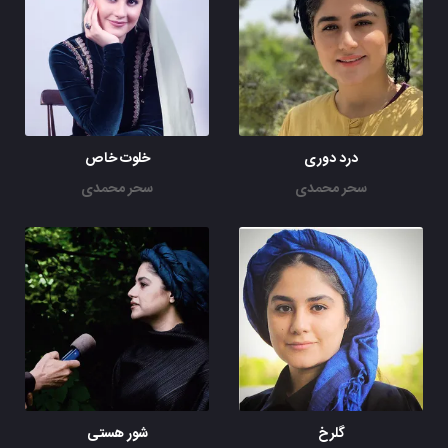
درد دوری
خلوت خاص
سحر محمدی
سحر محمدی
گلرخ
شور هستی