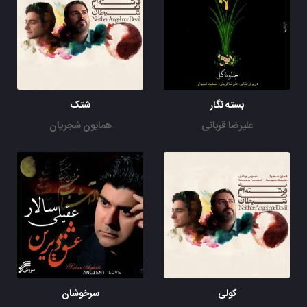
بسته نگار
شتک
علیرضا قربانی
همایون شجریان
کولی
سرخوشان