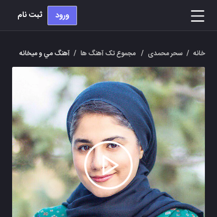
ثبت نام
ورود
خانه
/
سحر محمدی
/
مجموع تک آهنگ ها
/
آهنگ مي و ميخانه