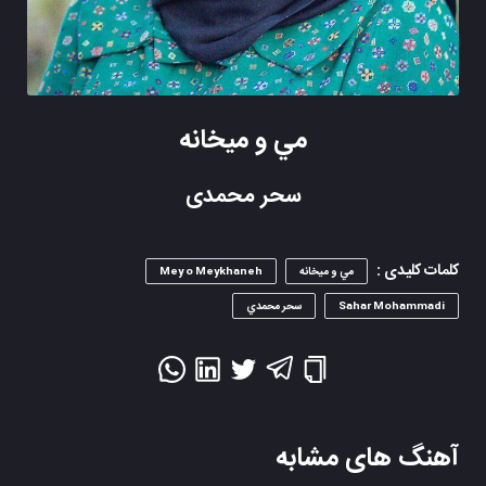
مي و ميخانه
سحر محمدی
کلمات کلیدی :
مي و ميخانه
Mey o Meykhaneh
Sahar Mohammadi
سحر محمدي
آهنگ های مشابه