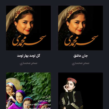
جان عاشق
گل اومد بهار اومد
سحر محمدی
سحر محمدی