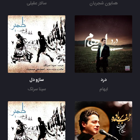
همایون شجریان
سالار عقیلی
درد
سازو دل
ایهام
سینا سرلک