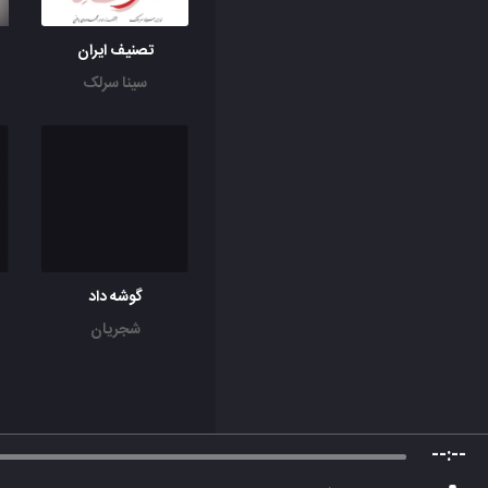
تصنیف ایران
سینا سرلک
گوشه داد
شجریان
--:--