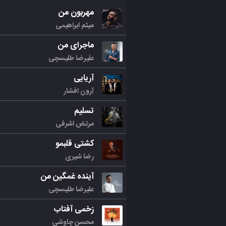
مهربون من
میثم ابراهیمی
ماجرای من
علیرضا طلیسچی
آریایی
آرون افشار
تسلیم
مرتض اشرفی
کشتی قلبمو
رضا شیری
آینده غمگین من
علیرضا طلیسچی
زخمی آفتاب
محسن چاوشی