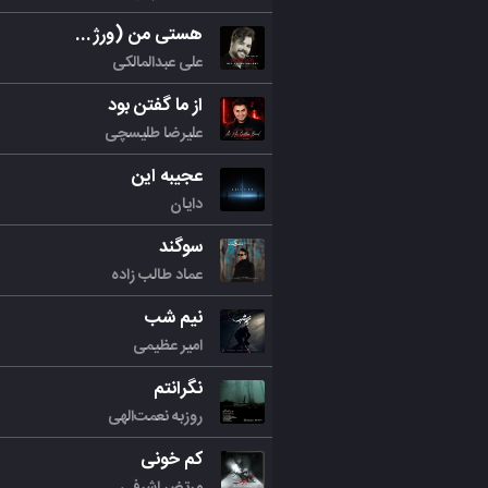
هستی من (ورژن جدید)
علی عبدالمالکی
از ما گفتن بود
علیرضا طلیسچی
عجیبه این
دایان
سوگند
عماد طالب زاده
نیم شب
امیر عظیمی
نگرانتم
روزبه نعمت‌الهی
کم خونی
مرتض اشرفی