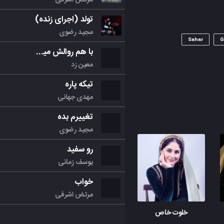
تولد (اجرای زنده)
مجید رضوی
Sahar
G
با هم روالش میکنیم
معین زد
تیکه پاره
مهدی جهانی
تغییرم بده
مجید رضوی
رو سفید
یوسف زمانی
خواب
مرتض اشرفی
خلوت خاص