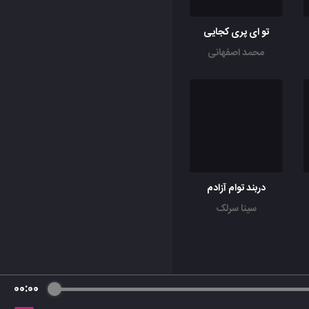
تو ای پری کجایی
محمد اصفهانی
دربند توام آزادم
سینا سرلک
00:00