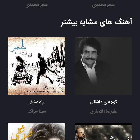
سحر محمدی
سحر محمدی
آهنگ های مشابه بیشتر
کوچه ی عاشقی
راه عشق
علیرضا افتخاری
سینا سرلک