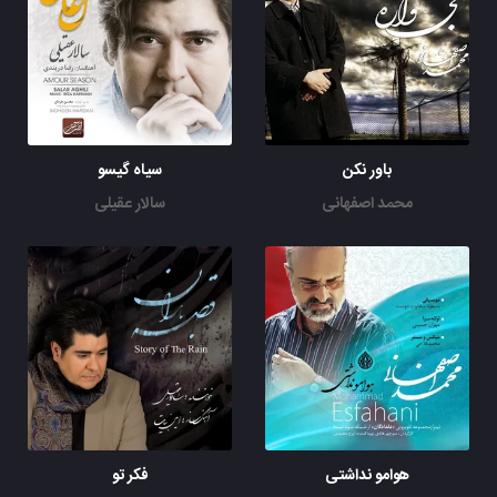
باور نکن
سیاه گیسو
محمد اصفهانی
سالار عقیلی
هوامو نداشتی
فکر تو