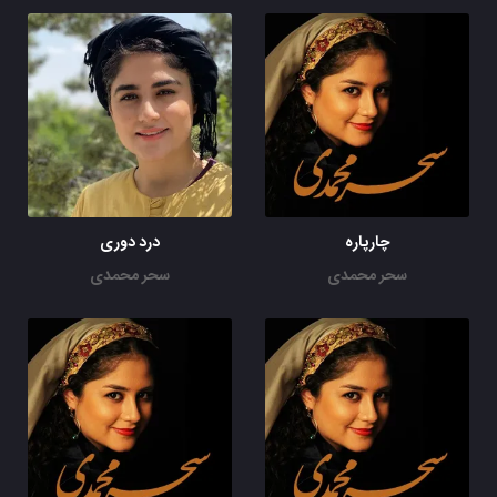
چارپاره
درد دوری
سحر محمدی
سحر محمدی