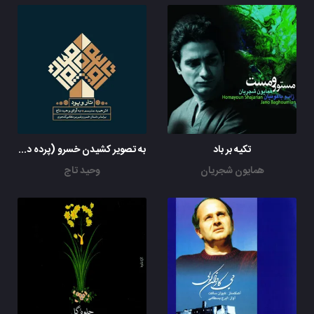
تکیه بر باد
به تصویر کشیدن خسرو (پرده دوم)
همایون شجریان
وحید تاج