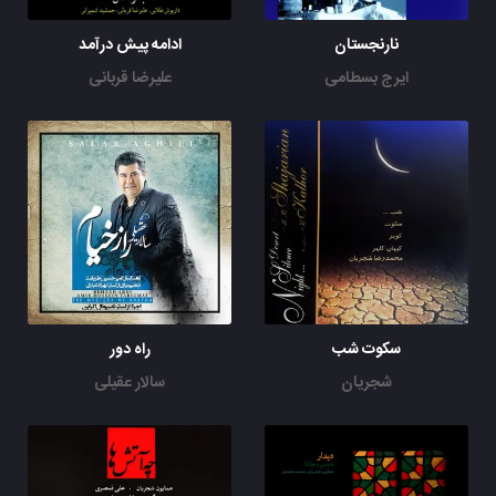
نارنجستان
ادامه پیش درآمد
ایرج بسطامی
علیرضا قربانی
سکوت شب
راه دور
شجریان
سالار عقیلی