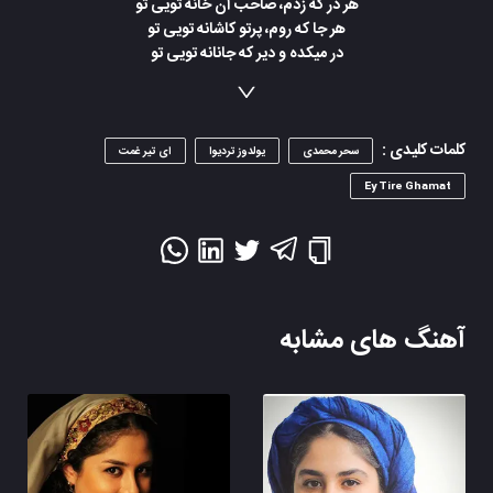
هر در که زدم، صاحب آن خانه تویی تو
هر جا که روم، پرتو کاشانه تویی تو
در میکده و دیر که جانانه تویی تو
مقصود من از کعبه و بتخانه تویی تو
مقصود تویی، کعبه و بتخانه بهانه
کلمات کلیدی :
سحر محمدی
یولدوز تردیوا
ای تیر غمت
Ey Tire Ghamat
آهنگ های مشابه