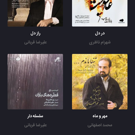
در دل
راز دل
شهرام ناظری
علیرضا قربانی
مهر و ماه
سلسله دار
محمد اصفهانی
علیرضا قربانی