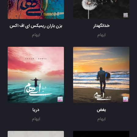
خدانگهدار
بزن باران ریمیکس ای اف اکس
ایهام
ایهام
بغض
دریا
ایهام
ایهام