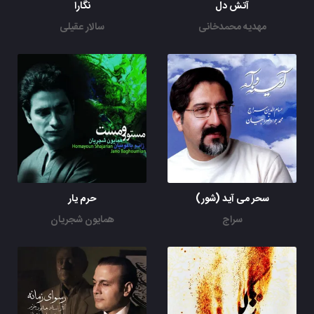
آتش دل
نگارا
مهدیه محمدخانی
سالار عقیلی
سحر می آید (شور)
حرم یار
سراج
همایون شجریان