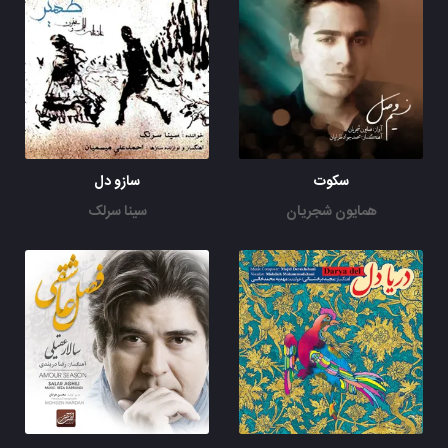
سکوت
سازو دل
همایون شجریان
سینا سرلک