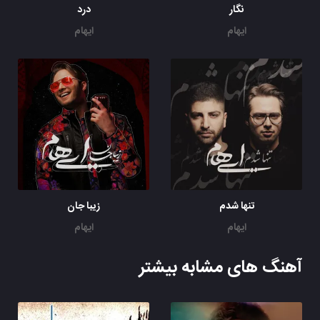
نگار
درد
ایهام
ایهام
تنها شدم
زیبا جان
ایهام
ایهام
آهنگ های مشابه بیشتر