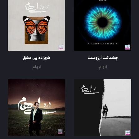
چشمانت آرزوست
شهزاده بی عشق
ایهام
ایهام