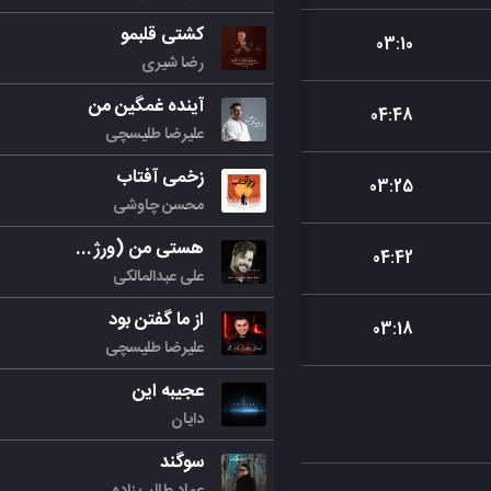
کشتی قلبمو
03
:
10
رضا شیری
آینده غمگین من
04
:
48
علیرضا طلیسچی
زخمی آفتاب
03
:
25
محسن چاوشی
هستی من (ورژن جدید)
04
:
42
علی عبدالمالکی
از ما گفتن بود
03
:
18
علیرضا طلیسچی
عجیبه این
دایان
سوگند
عماد طالب زاده