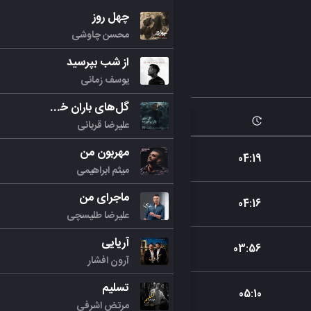
چهل روز
محسن چاوشی
از شب بپرسید
یوسف زمانی
گل‌های باران خورده
علیرضا قربانی
مهربون من
04
:
19
میثم ابراهیمی
ماجرای من
04
:
16
علیرضا طلیسچی
آریایی
03
:
56
آرون افشار
تسلیم
05
:
10
مرتض اشرفی