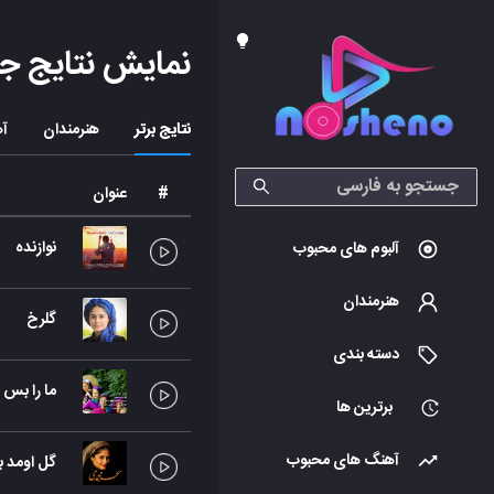
نمایش نتایج ج
نتایج برتر
هنرمندان
آه
#
عنوان
نوازنده
آلبوم های محبوب
هنرمندان
گلرخ
دسته بندی
ما را بس
برترین ها
آهنگ های محبوب
گل اومد به