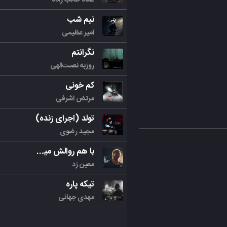
نیم شب
امیر عظیمی
نگرانتم
روزبه نعمت‌الهی
کم خونی
مرتض اشرفی
تولد (اجرای زنده)
مجید رضوی
با هم روالش میکنیم
معین زد
تیکه پاره
مهدی جهانی