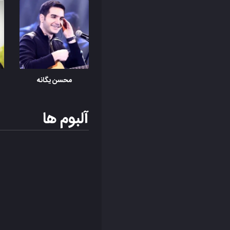
محسن یگانه
آلبوم ها