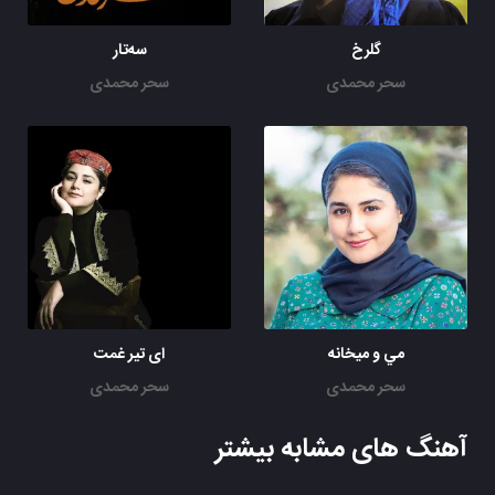
گلرخ
سه‌تار
سحر محمدی
سحر محمدی
مي و ميخانه
ای تیر غمت
سحر محمدی
سحر محمدی
آهنگ های مشابه بیشتر