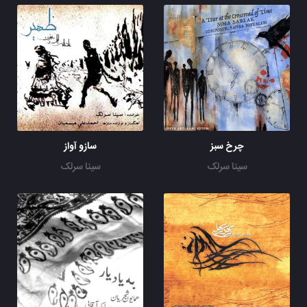
چرخ سبز
سازو آواز
سینا سرلک
سینا سرلک