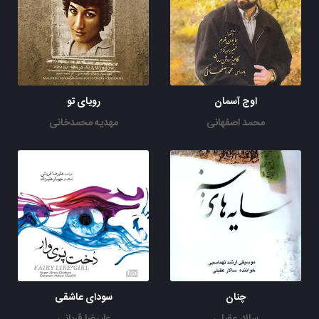
اوج آسمان
رویای تو
محمد اصفهانی
مهدیه محمدخانی
چنان
سودای عاشقی