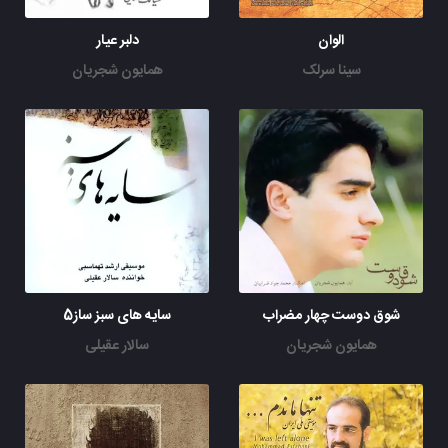
الوان
دلبر عیار
سینا سرلک
همایون شجریان
شوق دوست چهار مضراب
سایه های سبز ساز5
همایون شجریان
سالار عقیلی