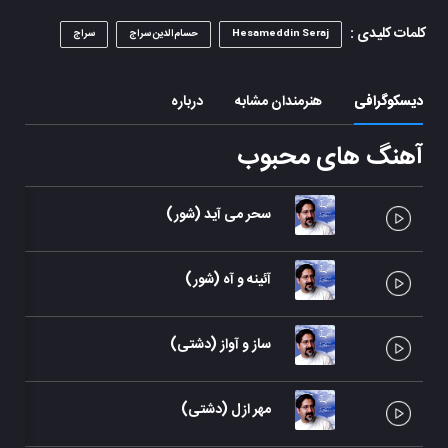
کلمات کلیدی :
Hesameddin Seraj
حسام‌الدین سراج
سراج
دیسکوگرافی
هنرمندان مشابه
درباره
آهنگ های محبوب
سحر می آید (شور)
آئینه و آه (شور)
ساز و آواز (دشتی)
مهر ازل (دشتی)