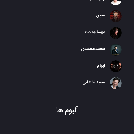
معین
مهسا وحدت
محمد معتمدی
ایهام
مجید اخشابی
آلبوم ها