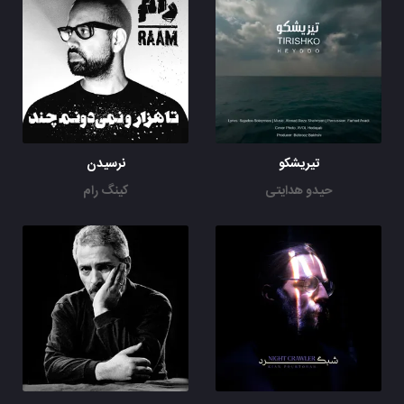
تیریشکو
نرسیدن
حیدو هدایتی
کینگ رام