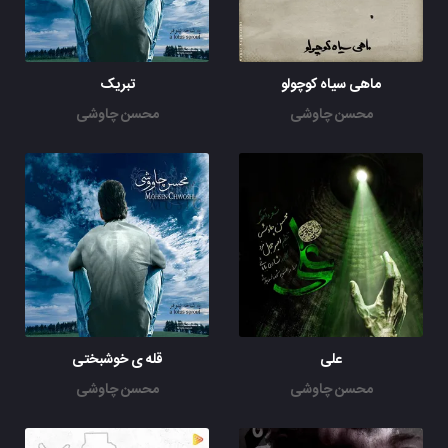
ز آه و ناله خود در فغونم
شوان تار از درد جدایی
کنه فریاد مغز استخونم
ماهی سیاه کوچولو
تبریک
ز بوی زلف تو مفتونم ای گل
محسن چاوشی
محسن چاوشی
ز رنگ روی تو دلخونم ای گل
من عاشق زعشقت بیقرارم
تو چون لیلی و من مجنونم ای گل
دو زلفونت بود تار ربابم
چه می خواهی از این حال خرابم
تو که با ما سر یاری نداری
چرا هر نیمه شو آیی به خوابم
علی
قله ی خوشبختی
محسن چاوشی
محسن چاوشی