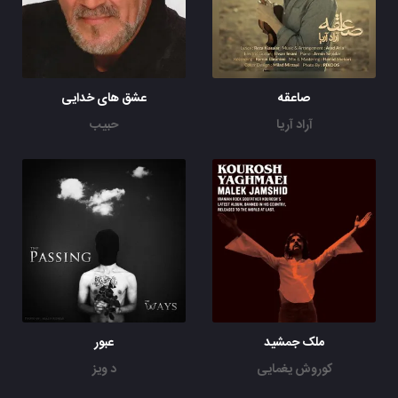
صاعقه
عشق های خدایی
آراد آریا
حبیب
ملک جمشید
عبور
کوروش یغمایی
د ویز