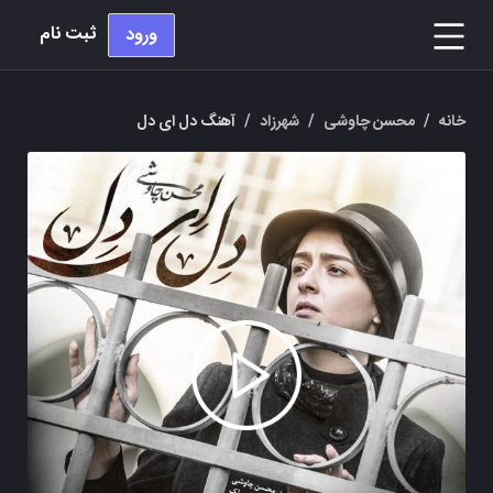
ثبت نام
ورود
خانه
/
محسن چاوشی
/
شهرزاد
/
آهنگ دل ای دل