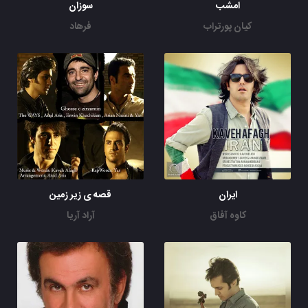
امشب
سوزان
کیان پورتراب
فرهاد
ایران
قصه ی زیر زمین
کاوه آفاق
آراد آریا