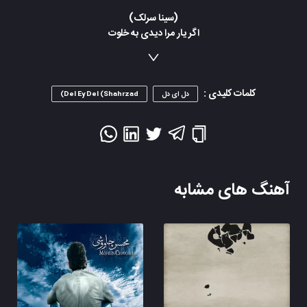
(سینا سرلک)
اگر یار مرا دیدی به خلوت
بگو ای بی‌وفا ای بی‌مروت
گریبانم ز دستت چاک چاک
خواهم دوخت تا روز قیامت
کلمات کلیدی :
دل ای دل
Del Ey Del (Shahrzad)
(محسن چاووشی)
چرا آزرده حالی ای دل ای دل
همه فکر و خیالی ای دل ای دل
بسازم خنجری دل را برآرم
ببینم تا چه حالی ای دل ای دل
آهنگ های مشابه
(سینا سرلک)
چرا افسرده حالی ای دل ای دل
همه فکر و خیالی ای دل ای دل
بسازم خنجری دل را برآرم
ببینم تا چه حالی ای دل ای دل
(محسن چاووشی)
دلا از دست تنهایی به جونم