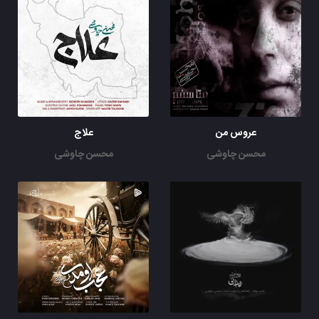
عروس من
علاج
محسن چاوشی
محسن چاوشی