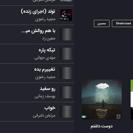
تولد (اجرای زنده)
مجید رضوی
Shahrzad
محسن
با هم روالش میکنیم
معین زد
تیکه پاره
مهدی جهانی
تغییرم بده
مجید رضوی
رو سفید
یوسف زمانی
خواب
مرتض اشرفی
دوست داشتم