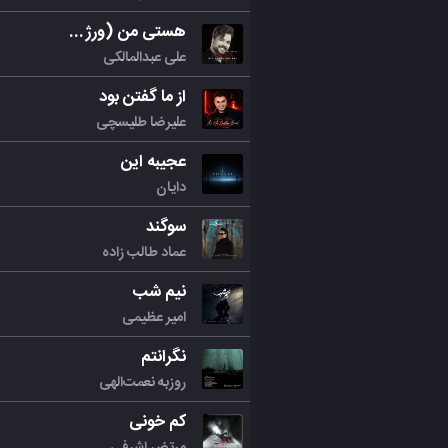
هستی من (ورژن جدید)
علی عبدالمالکی
از ما گفتن بود
علیرضا طلیسچی
عجیبه این
دایان
سوگند
عماد طالب زاده
نیم شب
امیر عظیمی
نگرانتم
روزبه نعمت‌الهی
کم خونی
مرتض اشرفی