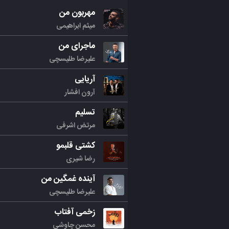
مهربون من
میثم ابراهیمی
ماجرای من
علیرضا طلیسچی
آریایی
آرون افشار
تسلیم
مرتض اشرفی
کشتی قلبمو
رضا شیری
آینده غمگین من
علیرضا طلیسچی
زخمی آفتاب
محسن چاوشی