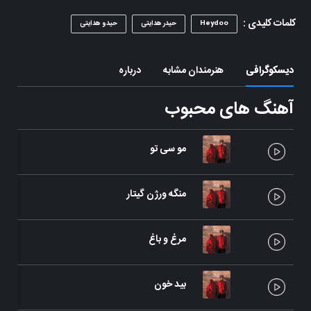
کلمات کلیدی :
Heydoo
حیدر هدایتی
حیدو هدایتی
دیسکوگرافی
هنرمندان مشابه
درباره
آهنگ های محبوب
مو سی تو
منگه ورژن گیتار
مرغ و باغ
بید خون