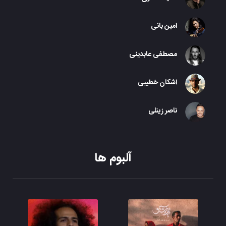
امین بانی
مصطفی عابدینی
اشکان خطیبی
ناصر زینلی
آلبوم ها