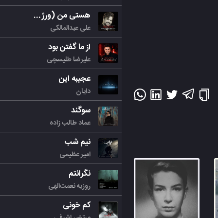
هستی من (ورژن جدید)
علی عبدالمالکی
از ما گفتن بود
علیرضا طلیسچی
عجیبه این
دایان
سوگند
عماد طالب زاده
نیم شب
امیر عظیمی
نگرانتم
روزبه نعمت‌الهی
کم خونی
مرتض اشرفی