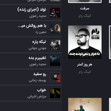
سرقت
تولد (اجرای زنده)
مجید رضوی
کینگ رام
با هم روالش میکنیم
معین زد
تیکه پاره
مهدی جهانی
تغییرم بده
مجید رضوی
هر روز کمتر
کینگ رام
رو سفید
یوسف زمانی
خواب
مرتض اشرفی