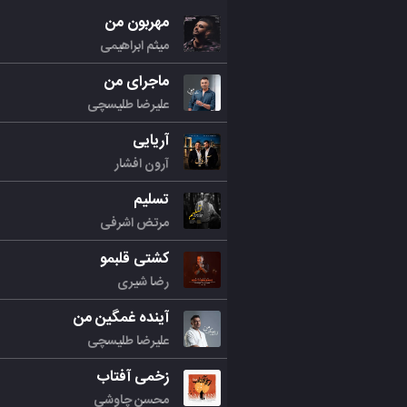
مهربون من
میثم ابراهیمی
ماجرای من
علیرضا طلیسچی
آریایی
آرون افشار
تسلیم
مرتض اشرفی
کشتی قلبمو
رضا شیری
آینده غمگین من
علیرضا طلیسچی
زخمی آفتاب
محسن چاوشی