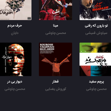
تو بارون که رفتی
مینا
حرف مردم
سیاوش قمیشی
محسن چاوشی
دایان
پرچم سفید
قطار
دیوار بی در
محسن چاوشی
کوروش یغمایی
محسن چاوشی