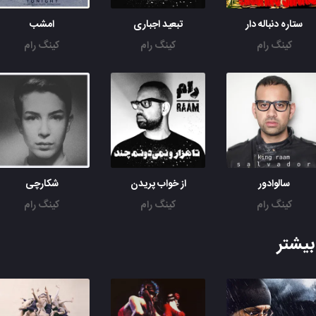
ستاره دنباله دار
تبعید اجباری
امشب
کینگ رام
کینگ رام
کینگ رام
سالوادور
از خواب پریدن
شکارچی
کینگ رام
کینگ رام
کینگ رام
یشتر