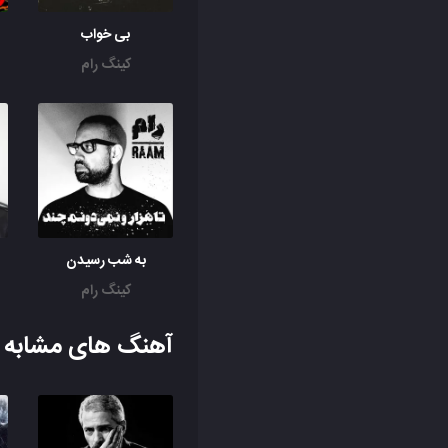
بی خواب
کینگ رام
به شب رسیدن
کینگ رام
آهنگ های مشابه ب