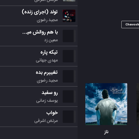
تولد (اجرای زنده)
مجید رضوی
Chavosh
با هم روالش میکنیم
معین زد
تیکه پاره
مهدی جهانی
تغییرم بده
مجید رضوی
رو سفید
یوسف زمانی
خواب
مرتض اشرفی
ناز