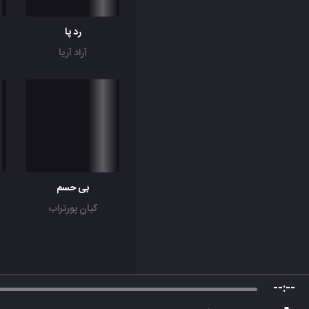
رد پا
آراد آریا
بی حسم
کیان پورتراب
--:--