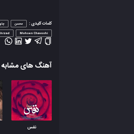
کلمات کلیدی :
محسن
چاو
hrzad)
Mohsen Chavoshi
آهنگ های مشابه
نفس