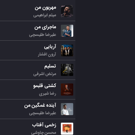
مهربون من
میثم ابراهیمی
ماجرای من
علیرضا طلیسچی
آریایی
آرون افشار
تسلیم
مرتض اشرفی
کشتی قلبمو
رضا شیری
آینده غمگین من
علیرضا طلیسچی
زخمی آفتاب
محسن چاوشی