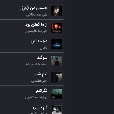
هستی من (ورژن جدید)
علی عبدالمالکی
از ما گفتن بود
علیرضا طلیسچی
عجیبه این
دایان
سوگند
عماد طالب زاده
نیم شب
امیر عظیمی
نگرانتم
روزبه نعمت‌الهی
کم خونی
مرتض اشرفی