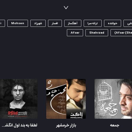
قصد رفتن کرده ای تا باز هم گویم بمان
بار دیگر می کنم خواهش ولی اصرار، نه
شی
خواننده
ترانه سرا
آهنگساز
افسار
شهرزاد
Mohsen
i
گه مرا پس می زنی ، گه باز پیشم می کشی
Afsar
Shahrzad
Afsar (Sha
آنچه دستت داده ام نامش دل است افسار، نه
(سینا سرلک)
آسمان را ابر فراگرفت و دنیا سرد شد
من چگونه زیر خاک و سنگ در درون قبر دلخوش باشم؟
می روی اما خودت هم خوب می دانی عزیز
می کنی گاهی فراموشم ولی انکار، نه
سخت می گیری به من با اینهمه از دست تو
می شوم دلگیر شاید نازنین، بیزار نه
گه مرا پس می زنی، گه باز پیشم می کشی
آنچه دستت داده ام نامش دل است افسار، نه
جمعه
بازار خرمشهر
لطفا به بند اول انگشت سبابت بگو