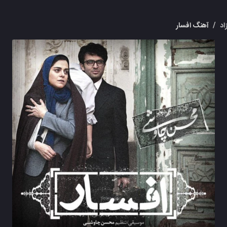
اد
/
آهنگ افسار