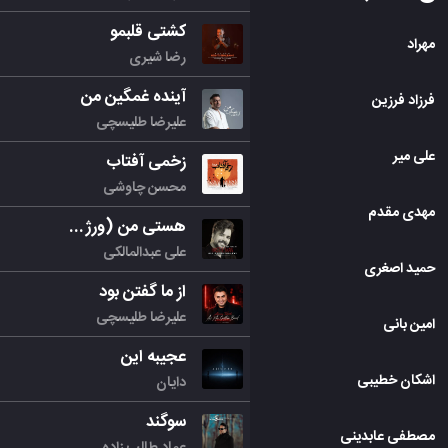
کشتی قلبمو
مهراد
03
:
20
رضا شیری
آینده غمگین من
فرزاد فرزین
03
:
03
علیرضا طلیسچی
علی میر
زخمی آفتاب
03
:
14
محسن چاوشی
مهدی مقدم
هستی من (ورژن جدید)
04
:
00
علی عبدالمالکی
حمید اصغری
از ما گفتن بود
03
:
54
علیرضا طلیسچی
امین بانی
عجیبه این
اشکان خطیبی
دایان
سوگند
مصطفی عابدینی
عماد طالب زاده