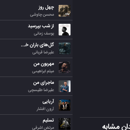
چهل روز
محسن چاوشی
از شب بپرسید
یوسف زمانی
گل‌های باران خورده
علیرضا قربانی
مهربون من
میثم ابراهیمی
ماجرای من
علیرضا طلیسچی
آریایی
آرون افشار
تسلیم
ان مشابه
مرتض اشرفی