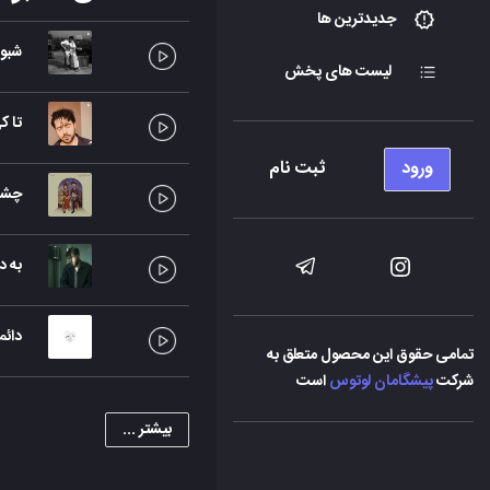
جدیدترین ها
شبون
لیست های پخش
تا ک
ورود
ثبت نام
چشما
به د
دائم
تمامی حقوق این محصول متعلق به
شرکت
پیشگامان لوتوس
است
بیشتر ...