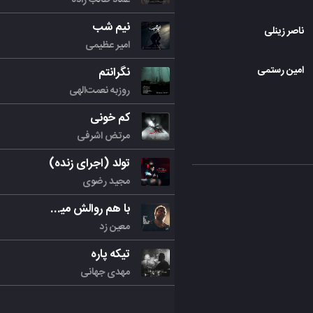
نیم شب
ناصر زینلی
امیر عظیمی
امین رستمی
نگرانتم
روزبه نعمت‌الهی
کم خونی
مرتض اشرفی
تولد (اجرای زنده)
مجید رضوی
با هم روالش میکنیم
معین زد
تیکه پاره
مهدی جهانی