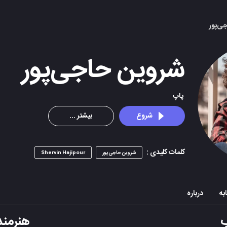
ی‌پور
شروین حاجی‌پور
پاپ
شروع
بیشتر ...
کلمات کلیدی :
شروین حاجی‌پور
Shervin Hajipour
به
درباره
هنرمند