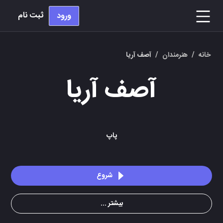
ثبت نام
ورود
خانه
/
هنرمندان
/
آصف آریا
آصف آریا
پاپ
شروع
بیشتر ...