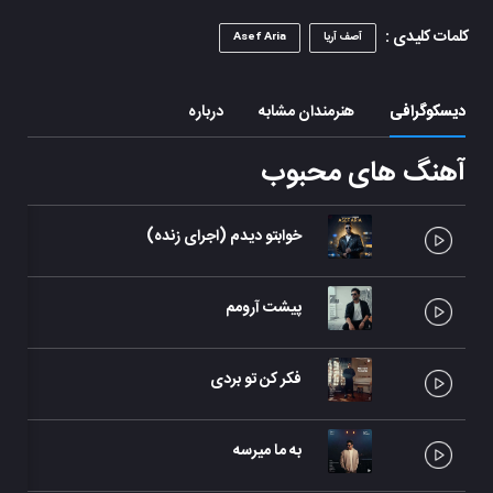
کلمات کلیدی :
آصف آریا
Asef Aria
دیسکوگرافی
هنرمندان مشابه
درباره
آهنگ های محبوب
خوابتو دیدم (اجرای زنده)
پیشت آرومم
فکر کن تو بردی
به ما میرسه