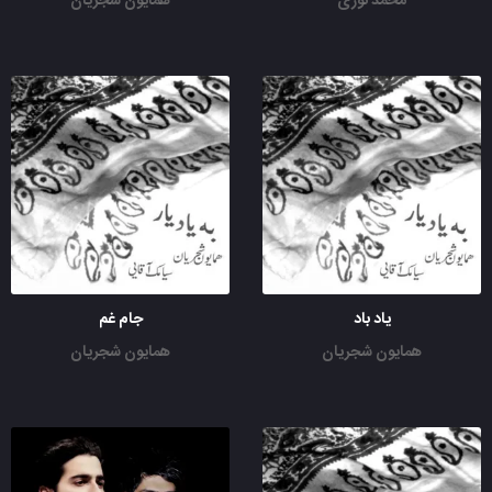
محمد نوری
همایون شجریان
یاد باد
جام غم
همایون شجریان
همایون شجریان