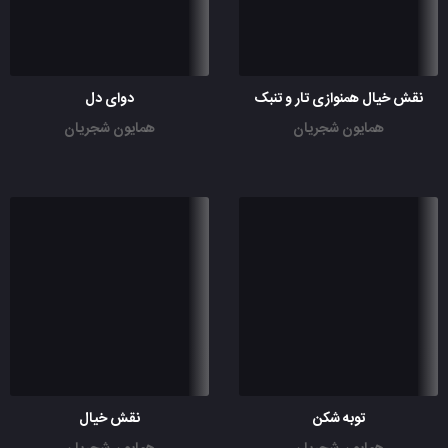
نقش خیال همنوازی تار و تنبک
دوای دل
همایون شجریان
همایون شجریان
توبه شکن
نقش خیال