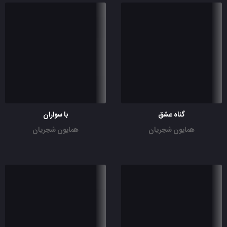
گناه عشق
با سواران
همایون شجریان
همایون شجریان