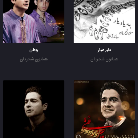
دلبر عیار
وطن
همایون شجریان
همایون شجریان