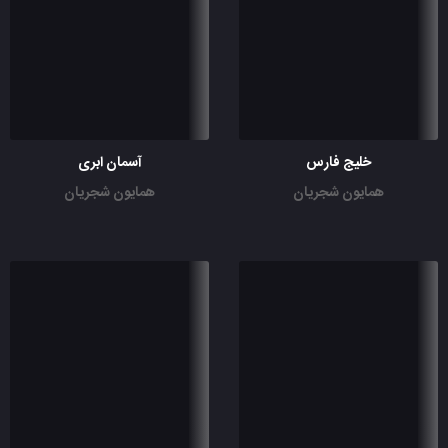
خلیج فارس
آسمان ابری
همایون شجریان
همایون شجریان