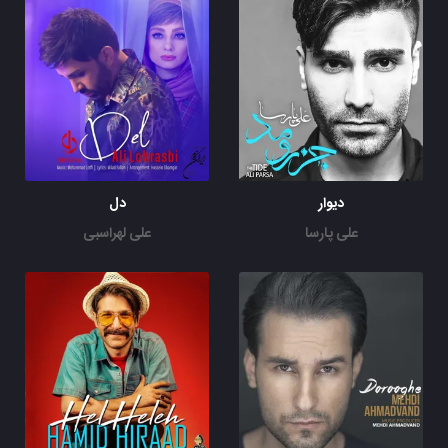
دیوار
دل
علی پارسا
علی لهراسبی