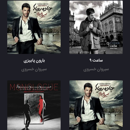
ساعت ۹
بارون پاییزی
سیروان خسروی
سیروان خسروی