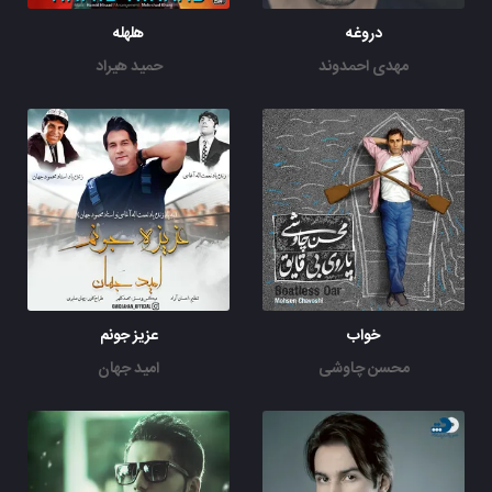
دروغه
هلهله
مهدی احمدوند
حمید هیراد
خواب
عزیز جونم
محسن چاوشی
امید جهان