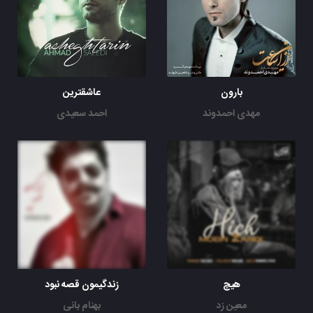
بارون
عاشقترین
مهدی احمدوند
احمد سعیدی
هیچ
زندگیمون قصه نبود
معین زد
بهنام بانی