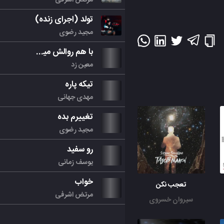
تولد (اجرای زنده)
مجید رضوی
با هم روالش میکنیم
معین زد
تیکه پاره
مهدی جهانی
تغییرم بده
مجید رضوی
رو سفید
یوسف زمانی
خواب
تعجب نکن
مرتض اشرفی
سیروان خسروی