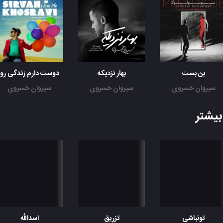
بن بست
بهار نزدیکه
دوست دارم زندگی رو
سیروان خسروی
سیروان خسروی
سیروان خسروی
یشتر
تونباشی
تزریق
اسدالله