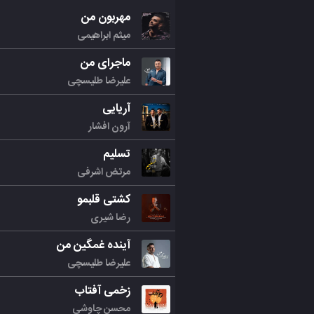
مهربون من
میثم ابراهیمی
ماجرای من
علیرضا طلیسچی
آریایی
آرون افشار
تسلیم
مرتض اشرفی
کشتی قلبمو
رضا شیری
آینده غمگین من
علیرضا طلیسچی
زخمی آفتاب
محسن چاوشی