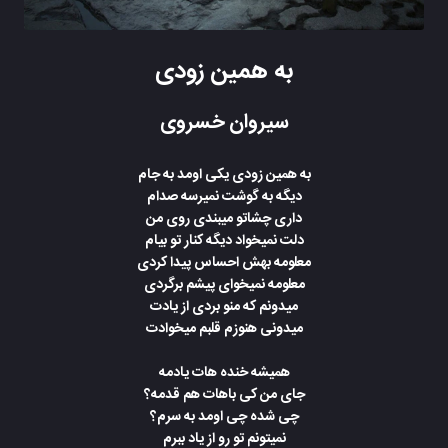
به همین زودی
سیروان خسروی
به همین زودی یکی اومد به جام
دیگه به گوشت نمیرسه صدام
داری چشاتو میبندی روی من
دلت نمیخواد دیگه کنار تو بیام
معلومه بهش احساس پیدا کردی
معلومه نمیخوای پیشم برگردی
میدونم که منو بردی از یادت
میدونی هنوزم قلبم میخوادت
همیشه خنده هات یادمه
جای من کی باهات هم قدمه؟
چی شده چی اومد به سرم؟
نمیتونم تو رو از یاد ببرم