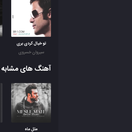
تو خیال کردی بری
سیروان خسروی
آهنگ های مشابه ب
مثل ماه