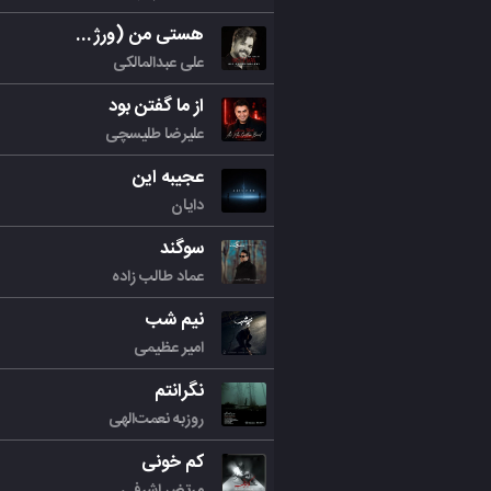
هستی من (ورژن جدید)
علی عبدالمالکی
از ما گفتن بود
علیرضا طلیسچی
عجیبه این
دایان
سوگند
عماد طالب زاده
نیم شب
امیر عظیمی
نگرانتم
روزبه نعمت‌الهی
کم خونی
مرتض اشرفی