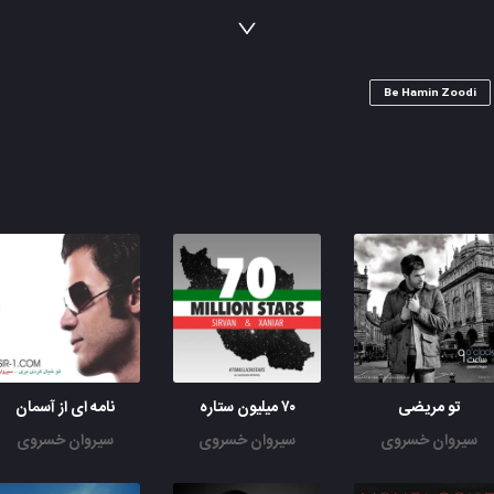
بعد من روزات چقد خوب میگذره؟
به خیالت اون از من عاشق تره
یه روزی تنها رویای تو بودم
Be Hamin Zoodi
حالا میبینم که نباشم بهتره
معلومه بهش احساس پیدا کردی
معلومه نمیخوای پیشم برگردی
تو دنیام همه چی سرد و دلگیره
تو دنیات همه چی خوب پیش میره
همیشه خنده هات یادمه
جای من کی باهات هم قدمه؟
چی شده چی اومد به سرم؟
نمیتونم تو رو از یاد ببرم
تو مریضی
۷۰ میلیون ستاره
نامه ای از آسمان
سیروان خسروی
سیروان خسروی
سیروان خسروی