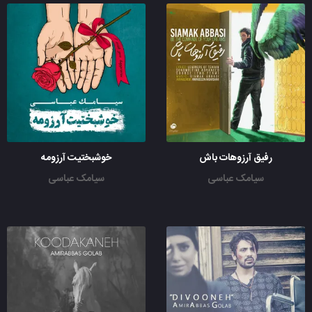
رفیق آرزوهات باش
خوشبختیت آرزومه
سیامک عباسی
سیامک عباسی