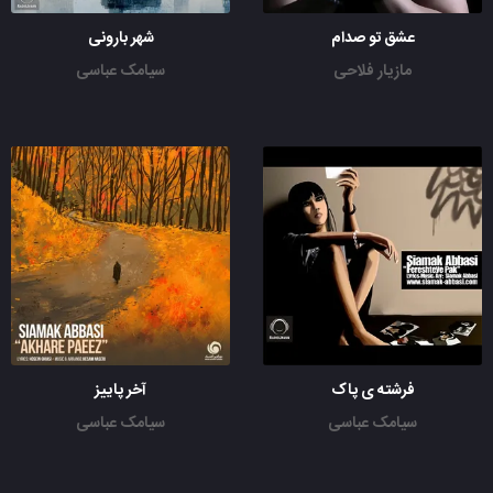
عشق تو صدام
شهر بارونی
مازیار فلاحی
سیامک عباسی
فرشته ی پاک
آخر پاییز
سیامک عباسی
سیامک عباسی