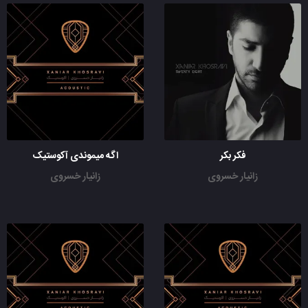
فکر بکر
اگه میموندی آکوستیک
زانیار خسروی
زانیار خسروی