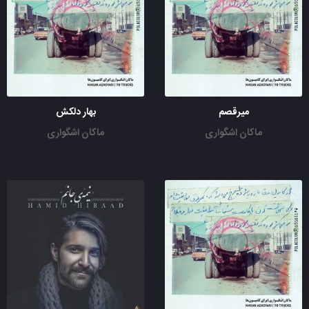
میرقصم
بهار دلکش
ماکان اشگواری
ماکان اشگواری