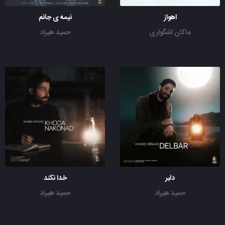
اهواز
نیمه ی جانم
ماکان اشگواری
حمید هیراد
دلبر
خدا نکند
حمید هیراد
حمید هیراد