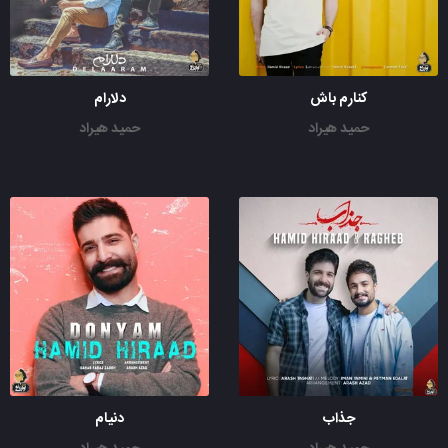
کنارم باش
دلارام
حمید هیراد
حمید هیراد
جذاب
دنیام