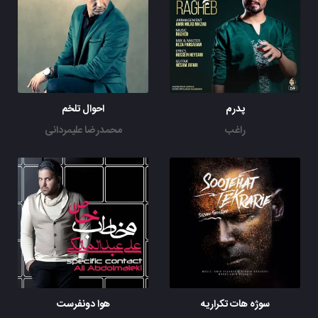
پدرم
احوال تلخم
راغب
محمدرضا علیمردانی
سوژه هات تکراریه
هوا دونفرست