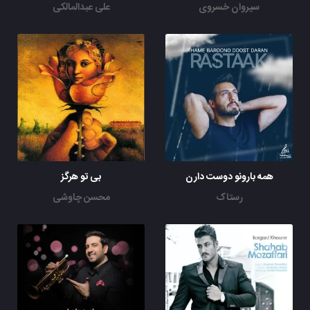
سیروان خسروی
علی عبدالمالکی
همه بارونو دوست دارن
بی تو هرگز
رستاک
محسن چاوشی