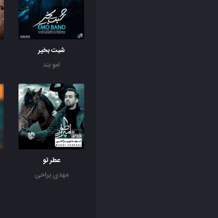
شبت بخیر
امو بند
عطر تو
مهدی یراحی