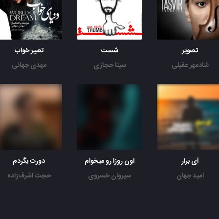
تصویر
شست
تعبیر خواب
شادمهر عقیلی
سینا حجازی
مهدی جهانی
آی برار
اون روزا رو میخوام
دورت بگردم
امید جهان
سیروان خسروی
حجت اشرف‌زاده