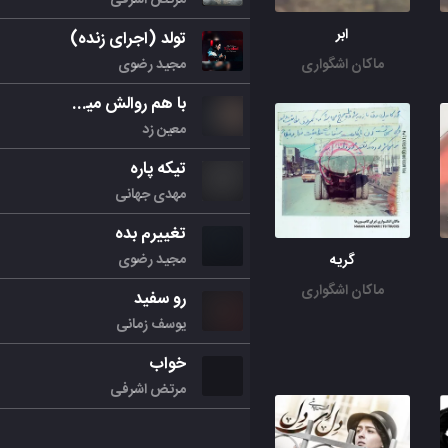
ابر
تولد (اجرای زنده)
مجید رضوی
ماکان اشگواری
با هم روالش میکنیم
معین زد
تیکه پاره
مهدی جهانی
تغییرم بده
مجید رضوی
گریه
ماکان اشگواری
رو سفید
یوسف زمانی
خواب
مرتض اشرفی