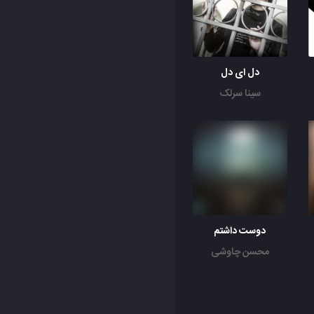
دل ای دل
سینا سرلک
دوست داشتم
محسن چاوشی