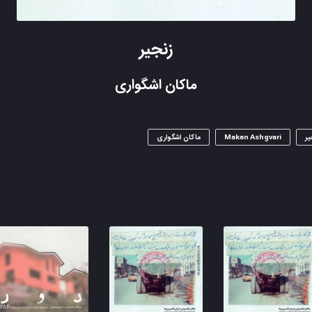
زنجیر
ماکان اشگواری
یر
Makan Ashgvari
ماکان اشگواری