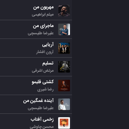
مهربون من
میثم ابراهیمی
ماجرای من
علیرضا طلیسچی
آریایی
آرون افشار
تسلیم
مرتض اشرفی
کشتی قلبمو
رضا شیری
آینده غمگین من
علیرضا طلیسچی
زخمی آفتاب
محسن چاوشی