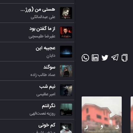
هستی من (ورژن جدید)
علی عبدالمالکی
از ما گفتن بود
علیرضا طلیسچی
عجیبه این
دایان
سوگند
عماد طالب زاده
نیم شب
امیر عظیمی
نگرانتم
روزبه نعمت‌الهی
کم خونی
مرتض اشرفی