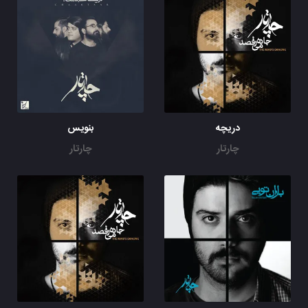
دریچه
بنویس
چارتار
چارتار