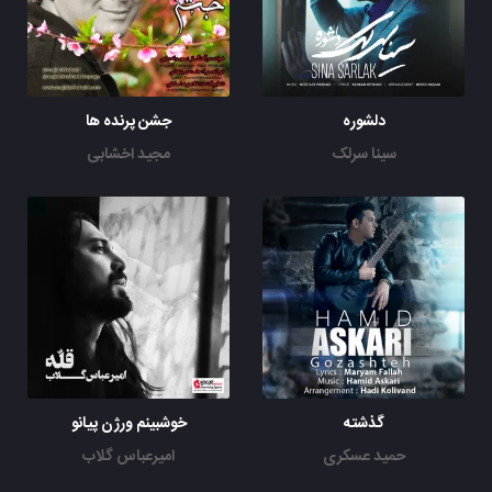
دلشوره
جشن پرنده ها
سینا سرلک
مجید اخشابی
گذشته
خوشبینم ورژن پیانو
حمید عسکری
امیرعباس گلاب