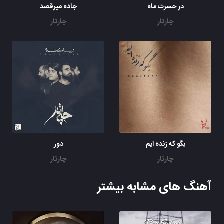
در حسرت ماه
جاده میرقصد
چارتار
چارتار
بگو که زنده ایم
دور
چارتار
چارتار
آهنگ های مشابه بیشتر