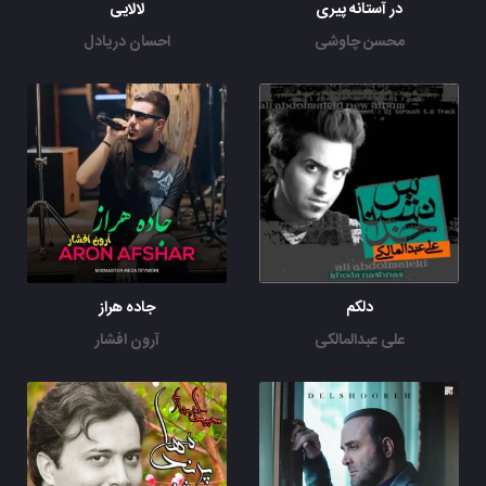
در آستانه پیری
لالایی
محسن چاوشی
احسان دریادل
دلکم
جاده هراز
علی عبدالمالکی
آرون افشار