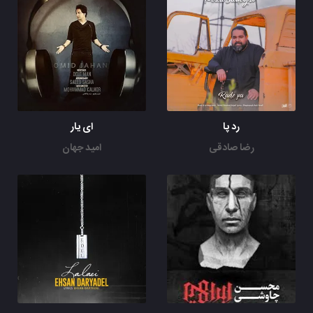
رد پا
ای یار
رضا صادقی
امید جهان