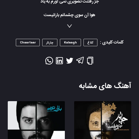
جز رفتنت تصویری نمی آورم به یاد
هوا آن سوی چشمانم بارانیست
سکوتم تحفه رنجی پنهانیست
هوا را پنجه می سایم، می بینی
نفس اطرافِ دستانم پیدا نیست
کلمات کلیدی :
کلاغ
Kalaagh
چارتار
Chaartaar
آهنگ های مشابه