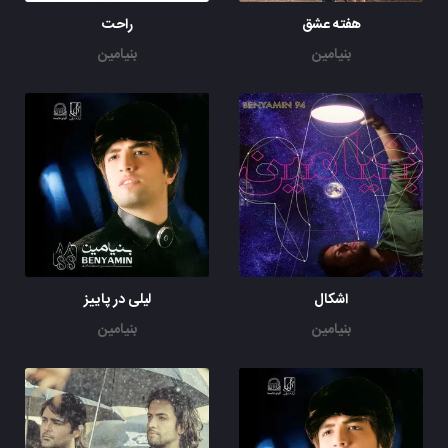
هفته عشق
راحت
بنیامین
بنیامین
اشکال
لیلی در پاییز
بنیامین
بنیامین