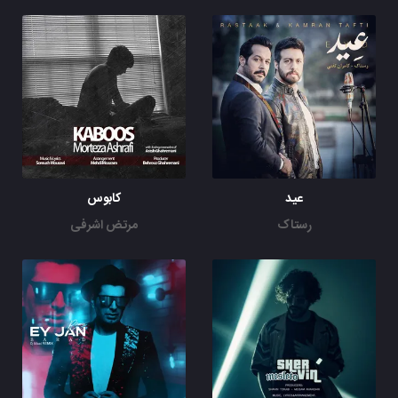
عید
کابوس
رستاک
مرتض اشرفی