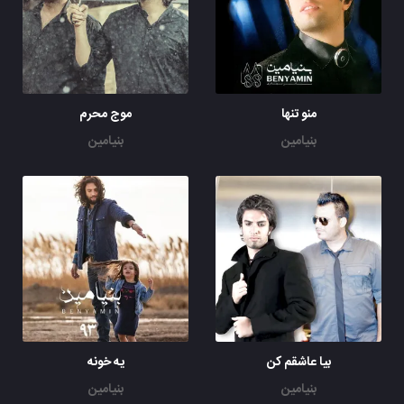
منو تنها
موج محرم
بنیامین
بنیامین
بیا عاشقم کن
یه خونه
بنیامین
بنیامین