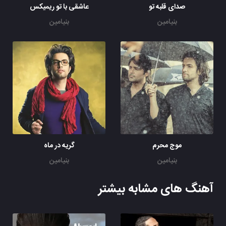
صدای قلبه تو
عاشقی با تو ریمیکس
بنیامین
بنیامین
موج محرم
گریه در ماه
بنیامین
بنیامین
آهنگ های مشابه بیشتر