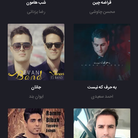
قراضه چین
شب هامون
محسن چاوشی
رضا یزدانی
به حرف که نیست
جانان
احمد سعیدی
ایوان بند