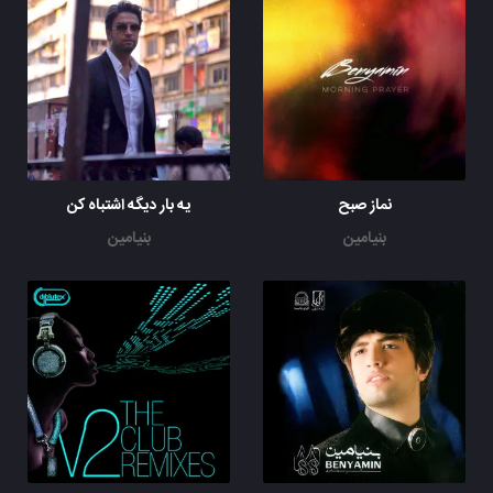
نماز صبح
یه بار دیگه اشتباه کن
بنیامین
بنیامین