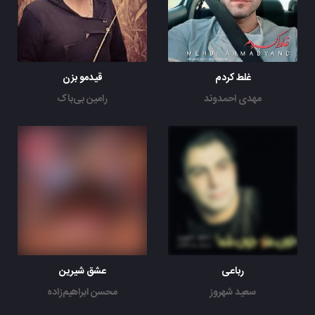
غلط کردم
قیدمو بزن
مهدی احمدوند
رامین بی‌باک
رباعی
عشق شیرین
سعید شهروز
محسن ابراهیم‌زاده