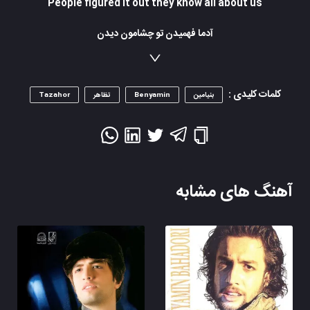
People figured it out they know all about us
آدما فهمیدن تو چشامون دیدن
واسه هم میلرزیم به هم عشق می ورزیم
عشقی سرگردونیست دردی بی درمونیست
وقتی که پنهونیست گفتنش آسون نسیت
کلمات کلیدی :
بنیامین
Benyamin
تظاهر
Tazahor
ما دو تا رفتیم جلو رفتیم تا لو رفتیم یهو
ما یهو رفتیم جلو رفتیم تا لو رفتیم یهو
We pretend that we don’t match each other
Love each other, love each other, love each
other
آهنگ های مشابه
People figured it out they know all about us....