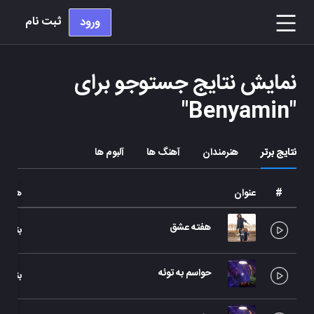
ثبت نام
ورود
نمایش نتایج جستوجو برای
"
Benyamin
"
نتایج برتر
هنرمندان
آهنگ ها
آلبوم ها
#
عنوان
هنرمند
هفته عشق
بنیامی
حواسم به توئه
بنیامی