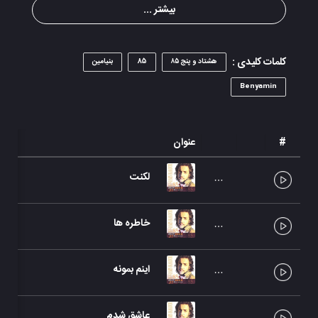
بیشتر ...
کلمات کلیدی :
هشتاد و پنج ۸۵
85
بنیامین
Benyamin
#
عنوان
لکنت
خاطره ها
اینم بمونه
عاشق شدم