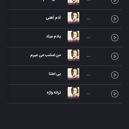
آدم آهنی
یادم میاد
من امشب می میرم
بی اعتنا
ترانه واژه