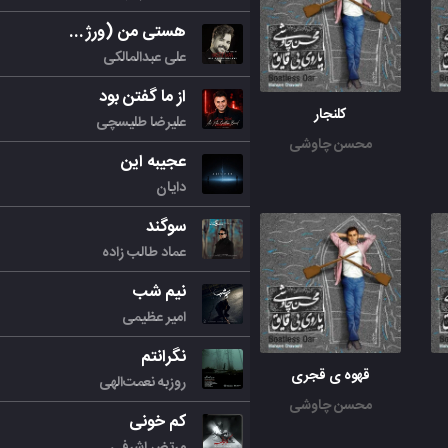
هستی من (ورژن جدید)
علی عبدالمالکی
از ما گفتن بود
کلنجار
علیرضا طلیسچی
محسن چاوشی
عجیبه این
دایان
سوگند
عماد طالب زاده
نیم شب
امیر عظیمی
نگرانتم
قهوه ی قجری
روزبه نعمت‌الهی
محسن چاوشی
کم خونی
مرتض اشرفی