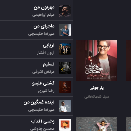
مهربون من
میثم ابراهیمی
ماجرای من
علیرضا طلیسچی
آریایی
آرون افشار
تسلیم
مرتض اشرفی
کشتی قلبمو
یار جونی
رضا شیری
سینا شعبانخانی
آینده غمگین من
علیرضا طلیسچی
زخمی آفتاب
محسن چاوشی