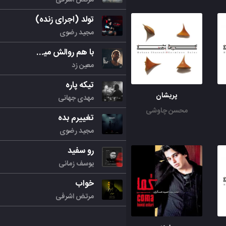
تولد (اجرای زنده)
مجید رضوی
با هم روالش میکنیم
معین زد
تیکه پاره
پریشان
مهدی جهانی
محسن چاوشی
تغییرم بده
مجید رضوی
رو سفید
یوسف زمانی
خواب
مرتض اشرفی