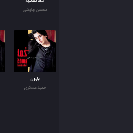
شاه مقصود
محسن چاوشی
بارون
حمید عسکری