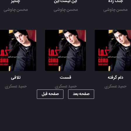
جنگ زده
این کیست این
چنگیز
محسن چاوشی
محسن چاوشی
محسن چاوشی
دلم گرفته
قسمت
تلافی
حمید عسکری
حمید عسکری
حمید عسکری
صفحه بعد
صفحه قبل