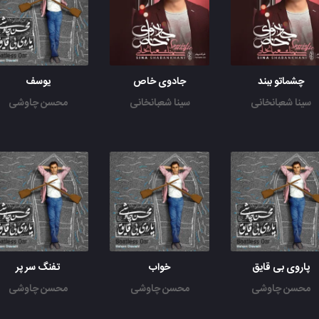
چشماتو ببند
جادوی خاص
یوسف
سینا شعبانخانی
سینا شعبانخانی
محسن چاوشی
پاروی بی قایق
خواب
تفنگ سر پر
محسن چاوشی
محسن چاوشی
محسن چاوشی