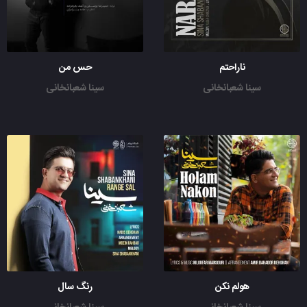
ناراحتم
حس من
سینا شعبانخانی
سینا شعبانخانی
هولم نکن
رنگ سال