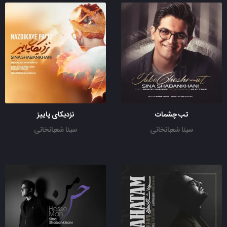
تب چشمات
نزدیکای پاییز
سینا شعبانخانی
سینا شعبانخانی