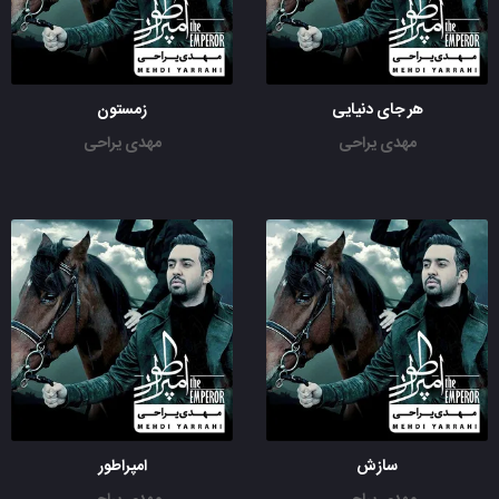
هر جای دنیایی
زمستون
مهدی یراحی
مهدی یراحی
سازش
امپراطور