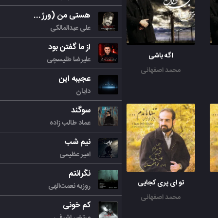
هستی من (ورژن جدید)
علی عبدالمالکی
از ما گفتن بود
اگه باشی
علیرضا طلیسچی
محمد اصفهانی
عجیبه این
دایان
سوگند
عماد طالب زاده
نیم شب
امیر عظیمی
نگرانتم
تو ای پری کجایی
روزبه نعمت‌الهی
محمد اصفهانی
کم خونی
مرتض اشرفی