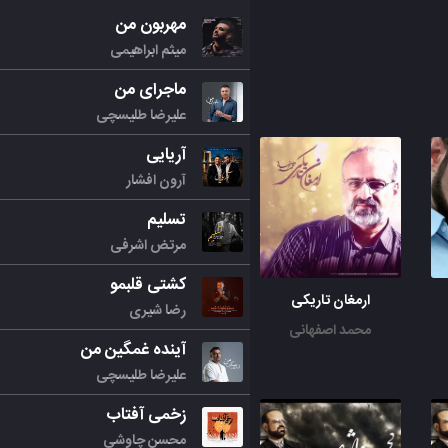
مهربون من
میثم ابراهیمی
ماجرای من
علیرضا طلیسچی
آریایی
آرون افشار
تسلیم
مرتض اشرفی
کشتی قلبمو
ارمغان تاریکی
رضا شیری
محمد اصفهانی
آینده غمگین من
علیرضا طلیسچی
زخمی آفتاب
محسن چاوشی