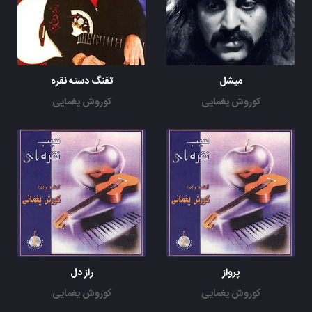
شبای تاریک عمرم
از ستاره بی نشان بود
تا یک روز از قلب سردم
صدای پایی شنیدم
این صدای آشنا بود
میشل
تفنگ دسته نقره
دختر بهار و دیدم
کوروش یغمایی
کوروش یغمایی
تو صدای مهربونش
صدای شکفتنم بود
فصل خاموشی تموم شد
این صدای گفتنم بود
یک روزی وقتی که اومد
من به زندگی رسیدم
ولی وقتی که یک روز رفت
به پریشونی رسیدم
بعد از این تنها و گریون
میشینم زار و پریشون
به یاد چشمای زیباش
پرواز
راز دل
میخورم غصه فراوون
تا یک روز از قلب سردم
کوروش یغمایی
کوروش یغمایی
صدای پایی شنیدم