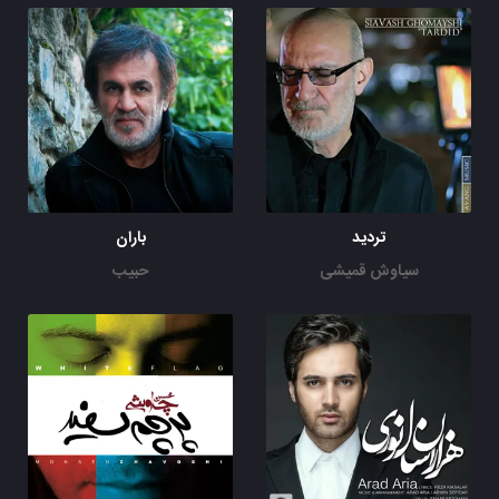
تردید
باران
سیاوش قمیشی
حبیب