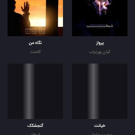
پرواز
نگاه من
کیان پورتراب
کامنت
خیانت
گنجشکک