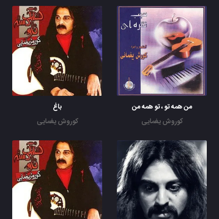
این صدای آشنا بود
دختر بهار و دیدم
تو صدای مهربونش
صدای شکفتنم بود
فصل خاموشی تموم شد
این صدای گفتنم بود
یک روزی وقتی که اومد
من به زندگی رسیدم
ولی وقتی که یک روز رفت
به پریشونی رسیدم
من همه تو ، تو همه من
باغ
بعد از این تنها و گریون
کوروش یغمایی
کوروش یغمایی
میشینم زار و پریشون
به یاد چشمای زیباش
می خورم غصه فراوون